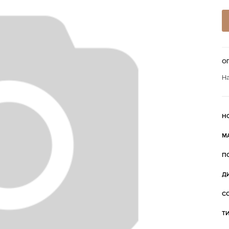
О
На
Н
М
П
Д
С
Т