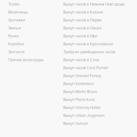
Trunks
Выкуп часов в Нижнем Новгороде
П
Визитницы
Выкуп часов в Казани
Застежки
Выкуп часов в Перми
Звенья
Выкуп часов в Омске
Ручки
Выкуп часов в Уфе
Коробки
Выкуп часов в Красноярске
Запчасти
Трейд-ин швейцарских часов
Прочие аксессуары
Выкуп часов в Сочи
Выкуп часов Cecil Purnell
Выкуп Greubel Forsey
Выкуп Kerbedanz
Выкуп Martin Braun
Выкуп Pierre Kunz
Выкуп Vianney Halter
Выкуп Urban Jurgensen
Выкуп Vulcain