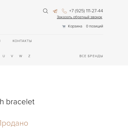
+7 (925) 111-27-44
Заказать обратный звонок
Корзина
0 позиций
П
КОНТАКТЫ
U
V
W
Z
ВСЕ БРЕНДЫ
h bracelet
Продано