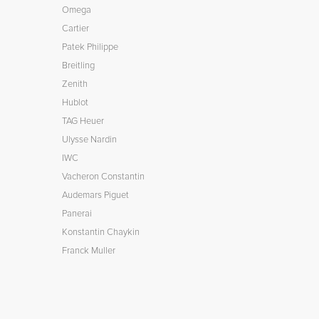
Omega
Cartier
Patek Philippe
Breitling
Zenith
Hublot
TAG Heuer
Ulysse Nardin
IWC
Vacheron Constantin
Audemars Piguet
Panerai
Konstantin Chaykin
Franck Muller