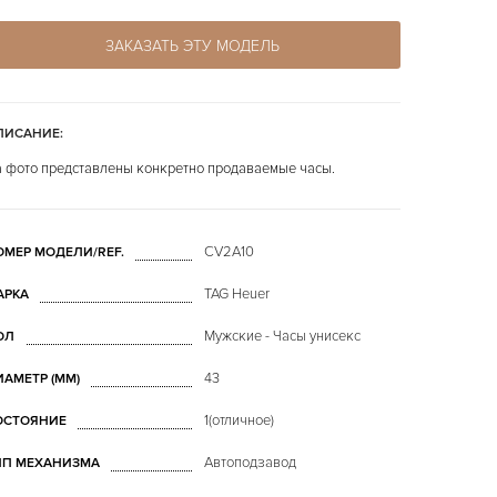
ЗАКАЗАТЬ ЭТУ МОДЕЛЬ
ПИСАНИЕ:
 фото представлены конкретно продаваемые часы.
CV2A10
ОМЕР МОДЕЛИ/REF.
TAG Heuer
АРКА
Мужские - Часы унисекс
ОЛ
43
ИАМЕТР (MM)
1(отличное)
ОСТОЯНИЕ
Автоподзавод
ИП МЕХАНИЗМА