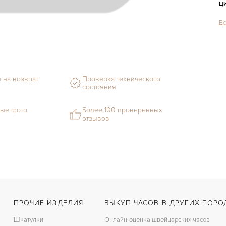
Ц
Вс
С
Ф
М
 на возврат
Проверка технического
С
состояния
Ц
ые фото
Более 100 проверенных
отзывов
З
Д
С
Ц
К
З
ПРОЧИЕ ИЗДЕЛИЯ
ВЫКУП ЧАСОВ В ДРУГИХ ГОРО
Шкатулки
Онлайн-оценка швейцарских часов