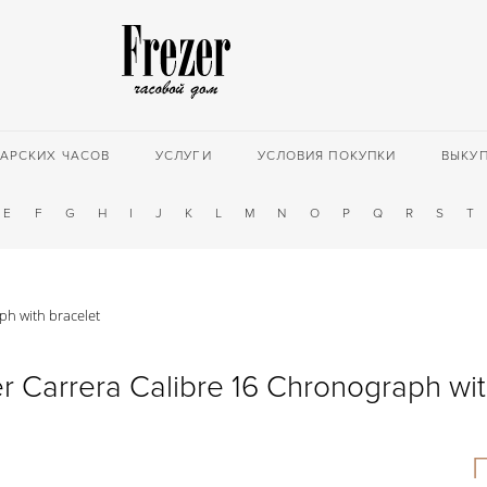
АРСКИХ ЧАСОВ
УСЛУГИ
УСЛОВИЯ ПОКУПКИ
ВЫКУ
E
F
G
H
I
J
K
L
M
N
O
P
Q
R
S
T
ph with bracelet
 Carrera Calibre 16 Chronograph wit