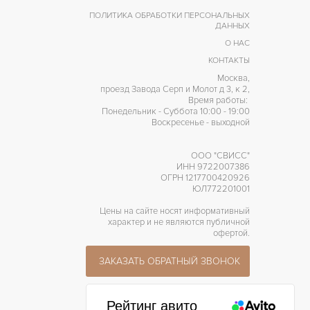
Люминесцентные стрелки,
ПОЛИТИКА ОБРАБОТКИ ПЕРСОНАЛЬНЫХ
Хронометр, Центральная
ДАННЫХ
секундная стрелка
РОЧЕЕ
О НАС
КОНТАКТЫ
Москва,
проезд Завода Серп и Молот д 3, к 2,
Время работы:
Понедельник - Суббота 10:00 - 19:00
Воскресенье - выходной
ООО "СВИСС"
ИНН 9722007386
ОГРН 1217700420926
ЮЛ772201001
Цены на сайте носят информативный
характер и не являются публичной
офертой.
ЗАКАЗАТЬ ОБРАТНЫЙ ЗВОНОК
Рейтинг авито