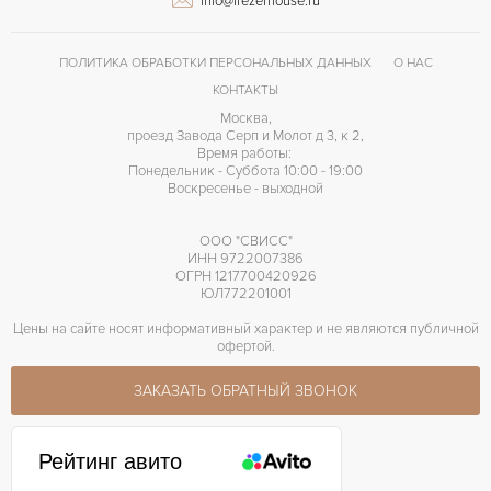
info@frezerhouse.ru
Calibre 16
КАЛИБР/МЕХАНИЗМ
42 часов
ЗАПАС ХОДА
ПОЛИТИКА ОБРАБОТКИ ПЕРСОНАЛЬНЫХ ДАННЫХ
О НАС
Быстрый перевод даты, Люминесцентные стрелки, Хронометр, Центральн
ПРОЧЕЕ
КОНТАКТЫ
Москва,
проезд Завода Серп и Молот д 3, к 2,
Время работы:
Понедельник - Суббота 10:00 - 19:00
Воскресенье - выходной
ООО "СВИСС"
ИНН 9722007386
ОГРН 1217700420926
ЮЛ772201001
Цены на сайте носят информативный характер и не являются публичной
офертой.
ЗАКАЗАТЬ ОБРАТНЫЙ ЗВОНОК
Рейтинг авито