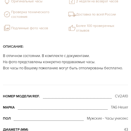
Оригинальные часы
2 недели на возврат часов
Проверка технического
Доставка по всей России
состояния
Более 100 проверенных
Подлинные фото часов
отзывов
ОПИСАНИЕ:
В отличном состоянии. В комплекте с документами.
На фото представлены конкретно продаваемые часы.
Все часы по Вашему пожеланию могут быть отполированы бесплатно.
CV2A10
НОМЕР МОДЕЛИ/REF.
TAG Heuer
МАРКА
Мужские - Часы унисекс
ПОЛ
43
ДИАМЕТР (MM)