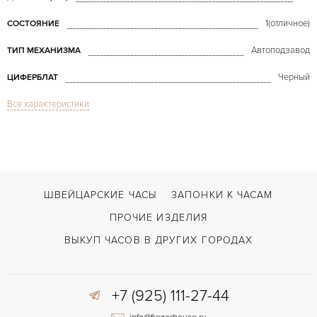
1(отличное)
СОСТОЯНИЕ
Автоподзавод
ТИП МЕХАНИЗМА
Черный
ЦИФЕРБЛАТ
Все характеристики
Сапфировое стекло
СТЕКЛО
Дата, Хронограф
ФУНКЦИИ
Carrera Calibre 16 Automatic Chronograph
МОДЕЛЬ
В наличии
СРОКИ ДОСТАВКИ
ШВЕЙЦАРСКИЕ ЧАСЫ
ЗАПОНКИ К ЧАСАМ
С документами
ВОЗМОЖНОСТИ ДОСТАВКИ
ПРОЧИЕ ИЗДЕЛИЯ
Сталь
ЦВЕТ БРАСЛЕТА
ВЫКУП ЧАСОВ В ДРУГИХ ГОРОДАХ
Усложненная застежка
ЗАСТЁЖКА
+7 (925) 111-27-44
Арабские
ЦИФРЫ