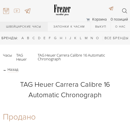
Корзина
0 позиций
ШВЕЙЦАРСКИЕ ЧАСЫ
ЗАПОНКИ К ЧАСАМ
ВЫКУП
О НАС
БРЕНДЫ:
A
B
C
D
E
F
G
H
I
J
K
L
M
N
O
P
ВСЕ БРЕНДЫ
Q
R
S
T
Часы
TAG
TAG Heuer Carrera Calibre 16 Automatic
Chronograph
Heuer
←
Назад
TAG Heuer Carrera Calibre 16
Automatic Chronograph
) 111-27-44
Продано
) 111-27-44