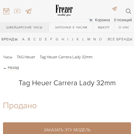
Корзина
0 позиций
ШВЕЙЦАРСКИЕ ЧАСЫ
ЗАПОНКИ К ЧАСАМ
ВЫКУП
О НАС
БРЕНДЫ:
A
B
C
D
E
F
G
H
I
J
K
L
M
N
O
P
ВСЕ БРЕНДЫ
Q
R
S
T
Часы
TAG Heuer
Tag Heuer Carrera Lady 32mm
←
Назад
Tag Heuer Carrera Lady 32mm
) 111-27-44
Продано
) 111-27-44
ЗАКАЗАТЬ ЭТУ МОДЕЛЬ