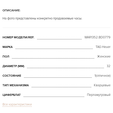
ОПИСАНИЕ:
На фото представлены конкретно продаваемые часы.
WAR1352.BD0779
НОМЕР МОДЕЛИ/REF.
TAG Heuer
МАРКА
Женские
ПОЛ
32
ДИАМЕТР (MM)
1(отличное)
СОСТОЯНИЕ
Кварцевые
ТИП МЕХАНИЗМА
Перламутровый
ЦИФЕРБЛАТ
Все характеристики
Сапфировое стекло
СТЕКЛО