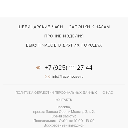
Дата
ФУНКЦИИ
Carrera Lady 32mm
МОДЕЛЬ
2016
ГОД ПРОИЗВОДСТВА
ШВЕЙЦАРСКИЕ ЧАСЫ
ЗАПОНКИ К ЧАСАМ
В наличии
СРОКИ ДОСТАВКИ
ПРОЧИЕ ИЗДЕЛИЯ
С документами, С футляром
ВОЗМОЖНОСТИ ДОСТАВКИ
ВЫКУП ЧАСОВ В ДРУГИХ ГОРОДАХ
Золото/Сталь
ЦВЕТ БРАСЛЕТА
+7 (925) 111-27-44
Двойной сложности застежка
ЗАСТЁЖКА
info@frezerhouse.ru
ДЛИНА БРАСЛЕТА, ДЛИННАЯ СТОРОНА
175
(MM)
Без цифр
ЦИФРЫ
ПОЛИТИКА ОБРАБОТКИ ПЕРСОНАЛЬНЫХ ДАННЫХ
О НАС
КОНТАКТЫ
Москва,
проезд Завода Серп и Молот д 3, к 2,
Время работы:
Понедельник - Суббота 10:00 - 19:00
Воскресенье - выходной