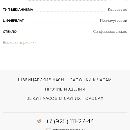
Кварцевые
ТИП МЕХАНИЗМА
Перламутровый
ЦИФЕРБЛАТ
Сапфировое стекло
СТЕКЛО
Все характеристики
Too Much White Gold & Diamonds
МОДЕЛЬ
В наличии
СРОКИ ДОСТАВКИ
Черный
ЦВЕТ БРАСЛЕТА
Застежка с помощью шипа
ЗАСТЁЖКА
ШВЕЙЦАРСКИЕ ЧАСЫ
ЗАПОНКИ К ЧАСАМ
Арабские
ЦИФРЫ
ПРОЧИЕ ИЗДЕЛИЯ
ВЫКУП ЧАСОВ В ДРУГИХ ГОРОДАХ
+7 (925) 111-27-44