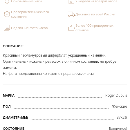
Оригинальные часы
2 недели на возврат часов
Проверка технического
Доставка по всей России
состояния
Более 100 проверенных
Подлинные фото часов
отзывов
ОПИСАНИЕ:
Красивый перламутровый циферблат, украшенный камнями.
Оригинальный кожаный ремешок в отличном состоянии, не требует
замены.
На фото представлены конкретно продаваемые часы.
Roger Dubuis
МАРКА
Женские
ПОЛ
37x26
ДИАМЕТР (MM)
1(отличное)
СОСТОЯНИЕ