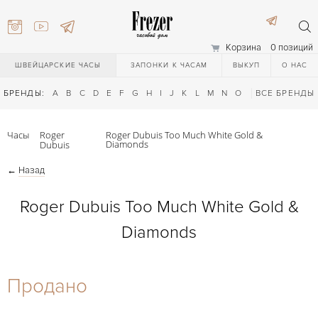
Корзина
0 позиций
ШВЕЙЦАРСКИЕ ЧАСЫ
ЗАПОНКИ К ЧАСАМ
ВЫКУП
О НАС
БРЕНДЫ:
A
B
C
D
E
F
G
H
I
J
K
L
M
N
O
P
ВСЕ БРЕНДЫ
Q
R
S
T
Часы
Roger
Roger Dubuis Too Much White Gold &
Diamonds
Dubuis
←
Назад
Roger Dubuis Too Much White Gold &
Diamonds
) 111-27-44
Продано
) 111-27-44