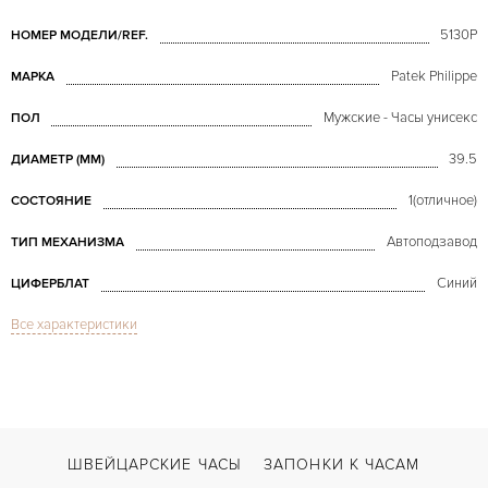
5130P
НОМЕР МОДЕЛИ/REF.
Patek Philippe
МАРКА
Мужские - Часы унисекс
ПОЛ
39.5
ДИАМЕТР (MM)
1(отличное)
СОСТОЯНИЕ
Автоподзавод
ТИП МЕХАНИЗМА
Синий
ЦИФЕРБЛАТ
Все характеристики
Сапфировое стекло
СТЕКЛО
GMT/две час.зоны
ФУНКЦИИ
World Time 5130 Platinum
МОДЕЛЬ
В наличии
СРОКИ ДОСТАВКИ
ШВЕЙЦАРСКИЕ ЧАСЫ
ЗАПОНКИ К ЧАСАМ