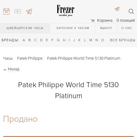
Корзина
0 позиций
ШВЕЙЦАРСКИЕ ЧАСЫ
ЗАПОНКИ К ЧАСАМ
ВЫКУП
О НАС
БРЕНДЫ:
A
B
C
D
E
F
G
H
I
J
K
L
M
N
O
P
ВСЕ БРЕНДЫ
Q
R
S
T
Часы
Patek Philippe
Patek Philippe World Time 5130 Platinum
←
Назад
Patek Philippe World Time 5130
Platinum
) 111-27-44
Продано
) 111-27-44