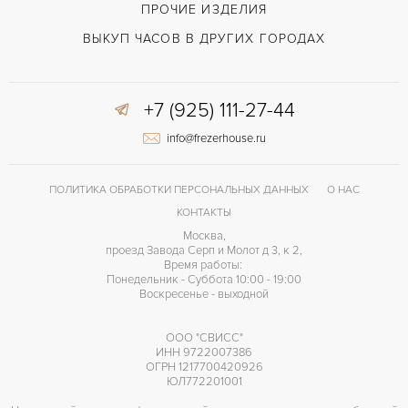
Синий
ЦВЕТ БРАСЛЕТА
ПРОЧИЕ ИЗДЕЛИЯ
Двойной сложности застежка
ЗАСТЁЖКА
ВЫКУП ЧАСОВ В ДРУГИХ ГОРОДАХ
Арабские
ЦИФРЫ
+7 (925) 111-27-44
240 HU
КАЛИБР/МЕХАНИЗМ
info@frezerhouse.ru
ПОЛИТИКА ОБРАБОТКИ ПЕРСОНАЛЬНЫХ ДАННЫХ
О НАС
КОНТАКТЫ
Москва,
проезд Завода Серп и Молот д 3, к 2,
Время работы:
Понедельник - Суббота 10:00 - 19:00
Воскресенье - выходной
ООО "СВИСС"
ИНН 9722007386
ОГРН 1217700420926
ЮЛ772201001