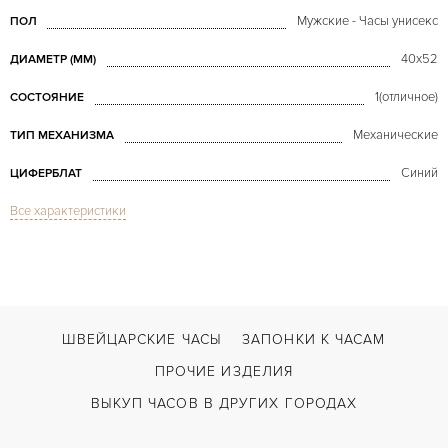
Мужские - Часы унисекс
ПОЛ
40x52
ДИАМЕТР (MM)
1(отличное)
СОСТОЯНИЕ
Механические
ТИП МЕХАНИЗМА
Синий
ЦИФЕРБЛАТ
Все характеристики
Сапфировое стекло
СТЕКЛО
Golden Ellipse Pendant Watch with Calatrava cross dial
МОДЕЛЬ
В наличии
СРОКИ ДОСТАВКИ
Без цифр
ЦИФРЫ
ШВЕЙЦАРСКИЕ ЧАСЫ
ЗАПОНКИ К ЧАСАМ
ПРОЧИЕ ИЗДЕЛИЯ
ВЫКУП ЧАСОВ В ДРУГИХ ГОРОДАХ