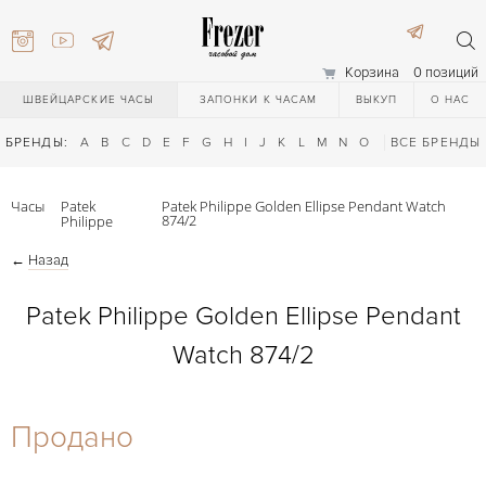
Корзина
0 позиций
ШВЕЙЦАРСКИЕ ЧАСЫ
ЗАПОНКИ К ЧАСАМ
ВЫКУП
О НАС
БРЕНДЫ:
A
B
C
D
E
F
G
H
I
J
K
L
M
N
O
P
ВСЕ БРЕНДЫ
Q
R
S
T
Часы
Patek
Patek Philippe Golden Ellipse Pendant Watch
874/2
Philippe
←
Назад
Patek Philippe Golden Ellipse Pendant
Watch 874/2
) 111-27-44
Продано
) 111-27-44