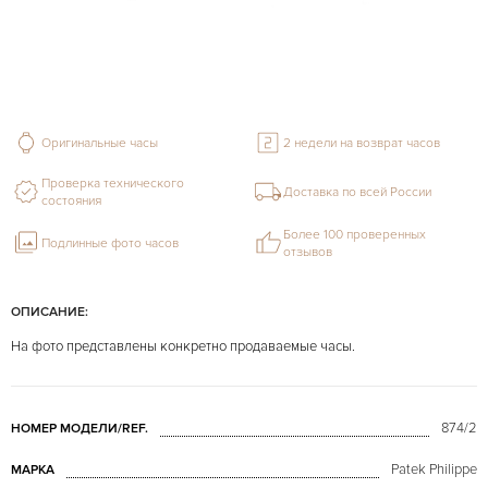
Оригинальные часы
2 недели на возврат часов
Проверка технического
Доставка по всей России
состояния
Более 100 проверенных
Подлинные фото часов
отзывов
ОПИСАНИЕ:
На фото представлены конкретно продаваемые часы.
874/2
НОМЕР МОДЕЛИ/REF.
Patek Philippe
МАРКА