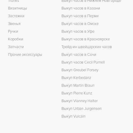
Trunks
Выкуп часов в Нижнем Новгороде
Визитницы
Выкуп часов в Казани
Застежки
Выкуп часов в Перми
Звенья
Выкуп часов в Омске
Ручки
Выкуп часов в Уфе
Коробки
Выкуп часов в Красноярске
Запчасти
Трейд-ин швейцарских часов
Прочие аксессуары
Выкуп часов в Сочи
Выкуп часов Cecil Purnell
Выкуп Greubel Forsey
Выкуп Kerbedanz
Выкуп Martin Braun
Выкуп Pierre Kunz
Выкуп Vianney Halter
Выкуп Urban Jurgensen
Выкуп Vulcain