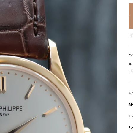
По
О
Ве
На
Н
М
П
Д