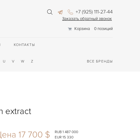
+7 (925) 111-27-44
Заказать обратный звонок
Корзина
0 позиций
П
КОНТАКТЫ
U
V
W
Z
ВСЕ БРЕНДЫ
h extract
ена 17 700 $
RUB 1 487 000
EUR 15 330