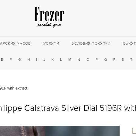
АРСКИХ ЧАСОВ
УСЛУГИ
УСЛОВИЯ ПОКУПКИ
ВЫКУ
E
F
G
H
I
J
K
L
M
N
O
P
Q
R
S
T
196R with extract
ilippe Calatrava Silver Dial 5196R wit
Ц