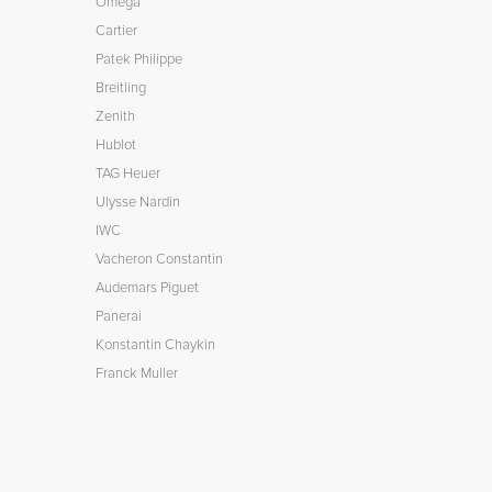
Omega
Cartier
Patek Philippe
Breitling
Zenith
Hublot
TAG Heuer
Ulysse Nardin
IWC
Vacheron Constantin
Audemars Piguet
Panerai
Konstantin Chaykin
Franck Muller