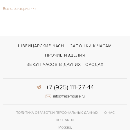
Все характеристики
Сапфировое стекло
СТЕКЛО
Дата
ФУНКЦИИ
Calatrava
МОДЕЛЬ
В наличии
СРОКИ ДОСТАВКИ
ШВЕЙЦАРСКИЕ ЧАСЫ
ЗАПОНКИ К ЧАСАМ
С футляром
ВОЗМОЖНОСТИ ДОСТАВКИ
ПРОЧИЕ ИЗДЕЛИЯ
Коричневый
ЦВЕТ БРАСЛЕТА
ВЫКУП ЧАСОВ В ДРУГИХ ГОРОДАХ
Застежка с помощью шипа
ЗАСТЁЖКА
+7 (925) 111-27-44
Без цифр
ЦИФРЫ
info@frezerhouse.ru
324 S C
КАЛИБР/МЕХАНИЗМ
45 часов
ЗАПАС ХОДА
ПОЛИТИКА ОБРАБОТКИ ПЕРСОНАЛЬНЫХ ДАННЫХ
О НАС
КОНТАКТЫ
Москва,