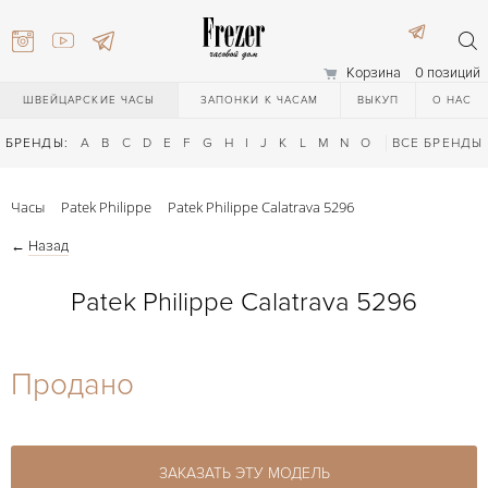
Корзина
0 позиций
ШВЕЙЦАРСКИЕ ЧАСЫ
ЗАПОНКИ К ЧАСАМ
ВЫКУП
О НАС
БРЕНДЫ:
A
B
C
D
E
F
G
H
I
J
K
L
M
N
O
P
ВСЕ БРЕНДЫ
Q
R
S
T
Часы
Patek Philippe
Patek Philippe Calatrava 5296
←
Назад
Patek Philippe Calatrava 5296
) 111-27-44
Продано
) 111-27-44
ЗАКАЗАТЬ ЭТУ МОДЕЛЬ