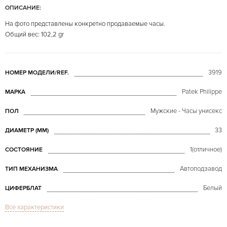
ОПИСАНИЕ:
На фото представлены конкретно продаваемые часы.
Общий вес: 102,2 gr
3919
НОМЕР МОДЕЛИ/REF.
Patek Philippe
МАРКА
Мужские - Часы унисекс
ПОЛ
33
ДИАМЕТР (MM)
1(отличное)
СОСТОЯНИЕ
Автоподзавод
ТИП МЕХАНИЗМА
Белый
ЦИФЕРБЛАТ
Все характеристики
Сапфировое стекло
СТЕКЛО
Calatrava
МОДЕЛЬ