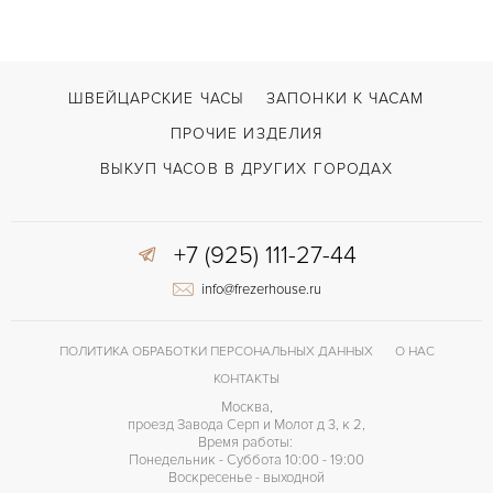
Двойной сложности застежка
ЗАСТЁЖКА
ДЛИНА БРАСЛЕТА, ДЛИННАЯ СТОРОНА
ШВЕЙЦАРСКИЕ ЧАСЫ
ЗАПОНКИ К ЧАСАМ
200
(MM)
ПРОЧИЕ ИЗДЕЛИЯ
Римские
ЦИФРЫ
ВЫКУП ЧАСОВ В ДРУГИХ ГОРОДАХ
+7 (925) 111-27-44
info@frezerhouse.ru
ПОЛИТИКА ОБРАБОТКИ ПЕРСОНАЛЬНЫХ ДАННЫХ
О НАС
КОНТАКТЫ
Москва,
проезд Завода Серп и Молот д 3, к 2,
Время работы:
Понедельник - Суббота 10:00 - 19:00
Воскресенье - выходной