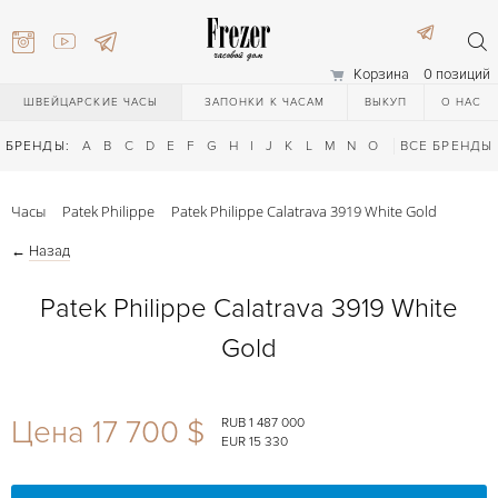
Корзина
0 позиций
ШВЕЙЦАРСКИЕ ЧАСЫ
ЗАПОНКИ К ЧАСАМ
ВЫКУП
О НАС
БРЕНДЫ:
A
B
C
D
E
F
G
H
I
J
K
L
M
N
O
P
ВСЕ БРЕНДЫ
Q
R
S
T
Часы
Patek Philippe
Patek Philippe Calatrava 3919 White Gold
←
Назад
Patek Philippe Calatrava 3919 White
Gold
) 111-27-44
Цена 17 700 $
RUB 1 487 000
EUR 15 330
) 111-27-44