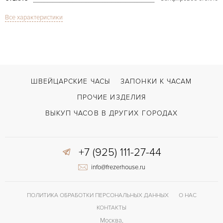
Все характеристики
Flyback-функция, Хронограф
ФУНКЦИИ
Big Bang Integrated
МОДЕЛЬ
2024
ГОД ПРОИЗВОДСТВА
В наличии
СРОКИ ДОСТАВКИ
ШВЕЙЦАРСКИЕ ЧАСЫ
ЗАПОНКИ К ЧАСАМ
С документами
ВОЗМОЖНОСТИ ДОСТАВКИ
ПРОЧИЕ ИЗДЕЛИЯ
Серый
ЦВЕТ БРАСЛЕТА
ВЫКУП ЧАСОВ В ДРУГИХ ГОРОДАХ
Двойной сложности застежка
ЗАСТЁЖКА
ДЛИНА БРАСЛЕТА, ДЛИННАЯ СТОРОНА
+7 (925) 111-27-44
195
(MM)
info@frezerhouse.ru
Арабские
ЦИФРЫ
HUB1280
КАЛИБР/МЕХАНИЗМ
ПОЛИТИКА ОБРАБОТКИ ПЕРСОНАЛЬНЫХ ДАННЫХ
О НАС
КОНТАКТЫ
72 часов
ЗАПАС ХОДА
Москва,