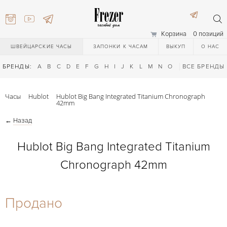
Корзина
0 позиций
ШВЕЙЦАРСКИЕ ЧАСЫ
ЗАПОНКИ К ЧАСАМ
ВЫКУП
О НАС
БРЕНДЫ:
A
B
C
D
E
F
G
H
I
J
K
L
M
N
O
P
ВСЕ БРЕНДЫ
Q
R
S
T
Часы
Hublot
Hublot Big Bang Integrated Titanium Chronograph
42mm
←
Назад
Hublot Big Bang Integrated Titanium
Chronograph 42mm
) 111-27-44
Продано
) 111-27-44