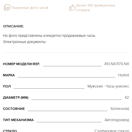
Более 100 проверенных
Подлинные фото часов
отзывов
ОПИСАНИЕ:
На фото представлены конкретно продаваемые часы.
Электронные документы
451.NX.1170.NX
НОМЕР МОДЕЛИ/REF.
Hublot
МАРКА
Мужские - Часы унисекс
ПОЛ
42
ДИАМЕТР (MM)
1(отличное)
СОСТОЯНИЕ
Автоподзавод
ТИП МЕХАНИЗМА
Сапфировое стекло
СТЕКЛО