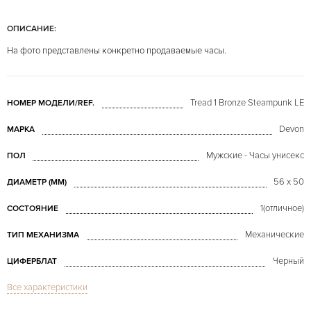
ОПИСАНИЕ:
На фото представлены конкретно продаваемые часы.
Tread 1 Bronze Steampunk LE
НОМЕР МОДЕЛИ/REF.
Devon
МАРКА
Мужские - Часы унисекс
ПОЛ
56 x 50
ДИАМЕТР (MM)
1(отличное)
СОСТОЯНИЕ
Механические
ТИП МЕХАНИЗМА
Черный
ЦИФЕРБЛАТ
Все характеристики
Сапфировое стекло
СТЕКЛО