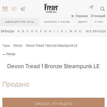
Корзина
0 позиций
ШВЕЙЦАРСКИЕ ЧАСЫ
ЗАПОНКИ К ЧАСАМ
ВЫКУП
О НАС
БРЕНДЫ:
A
B
C
D
E
F
G
H
I
J
K
L
M
N
O
P
ВСЕ БРЕНДЫ
Q
R
S
T
Часы
Devon
Devon Tread 1 Bronze Steampunk LE
←
Назад
Devon Tread 1 Bronze Steampunk LE
) 111-27-44
Продано
) 111-27-44
ЗАКАЗАТЬ ЭТУ МОДЕЛЬ