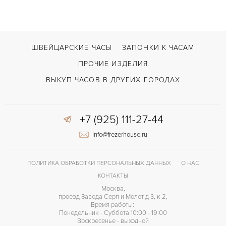
Tread 1
МОДЕЛЬ
В наличии
СРОКИ ДОСТАВКИ
Черный
ЦВЕТ БРАСЛЕТА
ШВЕЙЦАРСКИЕ ЧАСЫ
ЗАПОНКИ К ЧАСАМ
Двойной сложности застежка
ЗАСТЁЖКА
ПРОЧИЕ ИЗДЕЛИЯ
Арабские
ЦИФРЫ
ВЫКУП ЧАСОВ В ДРУГИХ ГОРОДАХ
+7 (925) 111-27-44
info@frezerhouse.ru
ПОЛИТИКА ОБРАБОТКИ ПЕРСОНАЛЬНЫХ ДАННЫХ
О НАС
КОНТАКТЫ
Москва,
проезд Завода Серп и Молот д 3, к 2,
Время работы:
Понедельник - Суббота 10:00 - 19:00
Воскресенье - выходной