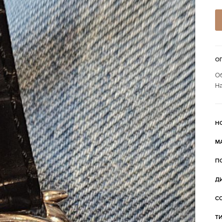
О
Об
На
Н
М
П
Д
С
Т