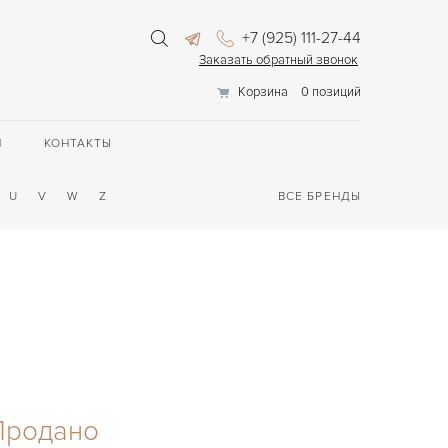
+7 (925) 111-27-44
Заказать обратный звонок
Корзина
0 позиций
П
КОНТАКТЫ
U
V
W
Z
ВСЕ БРЕНДЫ
Продано