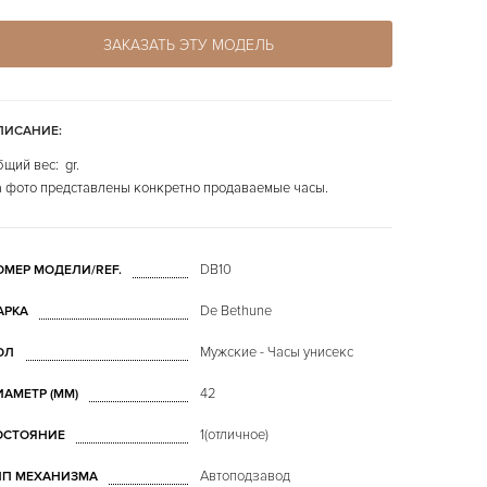
ЗАКАЗАТЬ ЭТУ МОДЕЛЬ
ПИСАНИЕ:
щий вес: gr.
 фото представлены конкретно продаваемые часы.
DB10
ОМЕР МОДЕЛИ/REF.
De Bethune
АРКА
Мужские - Часы унисекс
ОЛ
42
ИАМЕТР (MM)
1(отличное)
ОСТОЯНИЕ
Автоподзавод
ИП МЕХАНИЗМА