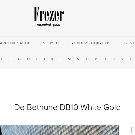
АРСКИХ ЧАСОВ
УСЛУГИ
УСЛОВИЯ ПОКУПКИ
ВЫКУ
E
F
G
H
I
J
K
L
M
N
O
P
Q
R
S
T
De Bethune DB10 White Gold