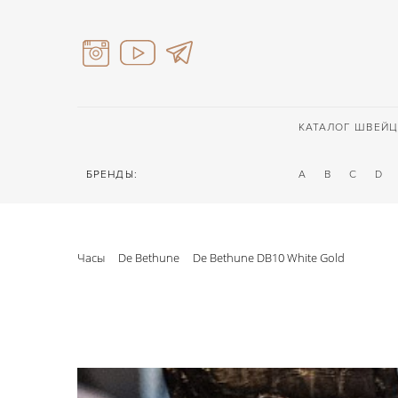
КАТАЛОГ ШВЕЙЦ
БРЕНДЫ:
A
B
C
D
Часы
De Bethune
De Bethune DB10 White Gold