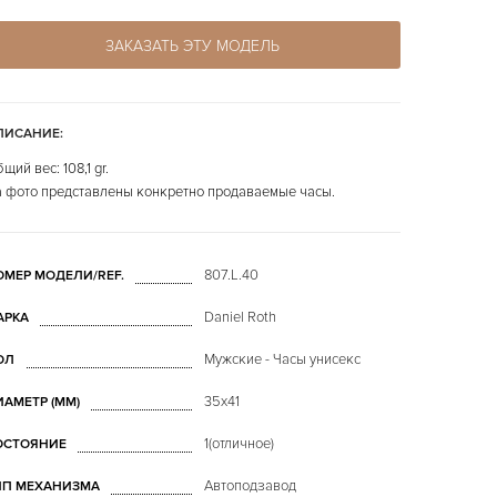
ЗАКАЗАТЬ ЭТУ МОДЕЛЬ
ПИСАНИЕ:
щий вес: 108,1 gr.
 фото представлены конкретно продаваемые часы.
807.L.40
ОМЕР МОДЕЛИ/REF.
Daniel Roth
АРКА
Мужские - Часы унисекс
ОЛ
35х41
ИАМЕТР (MM)
1(отличное)
ОСТОЯНИЕ
Автоподзавод
ИП МЕХАНИЗМА