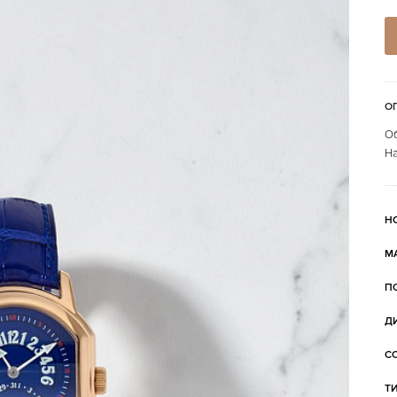
О
Об
На
Н
М
П
Д
С
Т