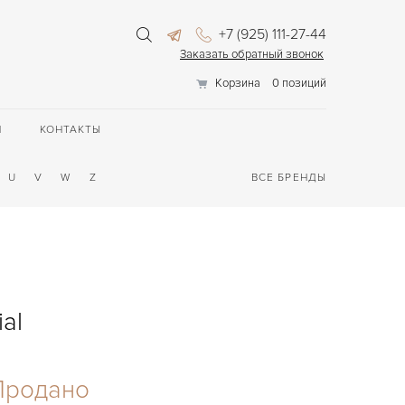
+7 (925) 111-27-44
Заказать обратный звонок
Корзина
0 позиций
П
КОНТАКТЫ
U
V
W
Z
ВСЕ БРЕНДЫ
ial
Продано