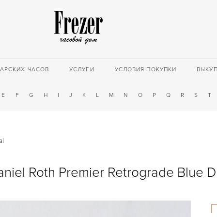
АРСКИХ ЧАСОВ
УСЛУГИ
УСЛОВИЯ ПОКУПКИ
ВЫКУ
E
F
G
H
I
J
K
L
M
N
O
P
Q
R
S
T
al
niel Roth Premier Retrograde Blue D