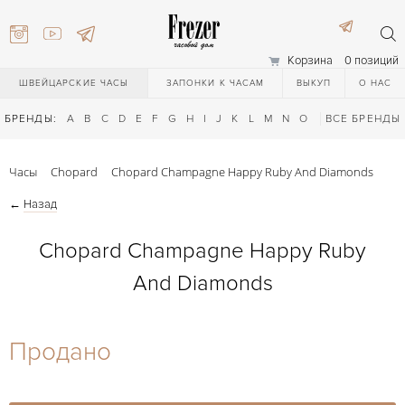
Корзина
0 позиций
ШВЕЙЦАРСКИЕ ЧАСЫ
ЗАПОНКИ К ЧАСАМ
ВЫКУП
О НАС
БРЕНДЫ:
A
B
C
D
E
F
G
H
I
J
K
L
M
N
O
P
ВСЕ БРЕНДЫ
Q
R
S
T
Часы
Chopard
Chopard Champagne Happy Ruby And Diamonds
←
Назад
Chopard Champagne Happy Ruby
And Diamonds
) 111-27-44
Продано
) 111-27-44