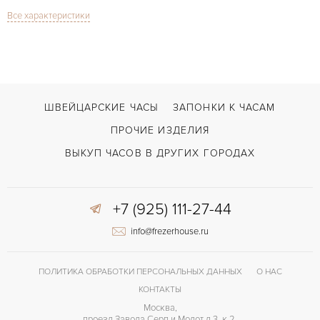
Все характеристики
Сапфировое стекло
СТЕКЛО
ChaChampagne Happy Ruby And Diamonds
МОДЕЛЬ
В наличии
СРОКИ ДОСТАВКИ
Белый
ЦВЕТ БРАСЛЕТА
ШВЕЙЦАРСКИЕ ЧАСЫ
ЗАПОНКИ К ЧАСАМ
Усложненная застежка
ЗАСТЁЖКА
ПРОЧИЕ ИЗДЕЛИЯ
ДЛИНА БРАСЛЕТА, ДЛИННАЯ СТОРОНА
ВЫКУП ЧАСОВ В ДРУГИХ ГОРОДАХ
170
(MM)
Без цифр
ЦИФРЫ
+7 (925) 111-27-44
Отделка драгоценными камнями
ПРОЧЕЕ
info@frezerhouse.ru
ПОЛИТИКА ОБРАБОТКИ ПЕРСОНАЛЬНЫХ ДАННЫХ
О НАС
КОНТАКТЫ
Москва,
проезд Завода Серп и Молот д 3, к 2,