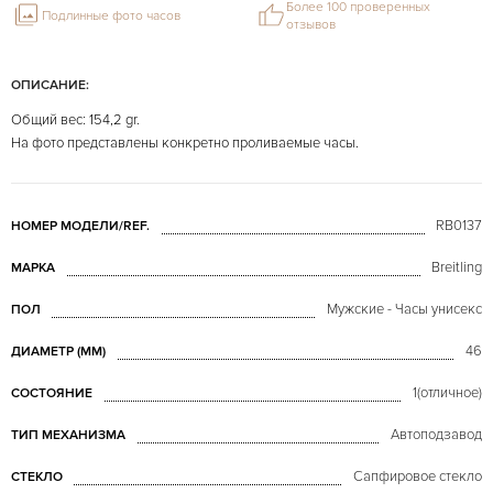
Более 100 проверенных
Подлинные фото часов
отзывов
ОПИСАНИЕ:
Общий вес: 154,2 gr.
На фото представлены конкретно проливаемые часы.
RB0137
НОМЕР МОДЕЛИ/REF.
Breitling
МАРКА
Мужские - Часы унисекс
ПОЛ
46
ДИАМЕТР (MM)
1(отличное)
СОСТОЯНИЕ
Автоподзавод
ТИП МЕХАНИЗМА
Сапфировое стекло
СТЕКЛО