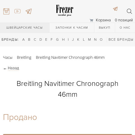
Корзина
0 позиций
ШВЕЙЦАРСКИЕ ЧАСЫ
ЗАПОНКИ К ЧАСАМ
ВЫКУП
О НАС
БРЕНДЫ:
A
B
C
D
E
F
G
H
I
J
K
L
M
N
O
P
ВСЕ БРЕНДЫ
Q
R
S
T
Часы
Breitling
Breitling Navitimer Chronograph 46mm
←
Назад
Breitling Navitimer Chronograph
46mm
) 111-27-44
Продано
) 111-27-44