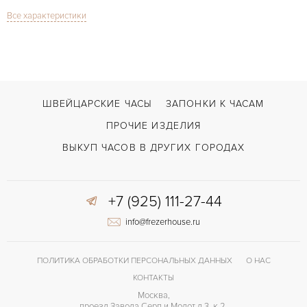
Все характеристики
Хронограф
ФУНКЦИИ
Navitimer
МОДЕЛЬ
2023
ГОД ПРОИЗВОДСТВА
В наличии
СРОКИ ДОСТАВКИ
ШВЕЙЦАРСКИЕ ЧАСЫ
ЗАПОНКИ К ЧАСАМ
С документами
ВОЗМОЖНОСТИ ДОСТАВКИ
ПРОЧИЕ ИЗДЕЛИЯ
Черный
ЦВЕТ БРАСЛЕТА
ВЫКУП ЧАСОВ В ДРУГИХ ГОРОДАХ
Двойной сложности застежка
ЗАСТЁЖКА
+7 (925) 111-27-44
info@frezerhouse.ru
ПОЛИТИКА ОБРАБОТКИ ПЕРСОНАЛЬНЫХ ДАННЫХ
О НАС
КОНТАКТЫ
Москва,
проезд Завода Серп и Молот д 3, к 2,