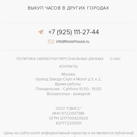
Арабские
ЦИФРЫ
ВЫКУП ЧАСОВ В ДРУГИХ ГОРОДАХ
B41
КАЛИБР/МЕХАНИЗМ
+7 (925) 111-27-44
42 часов
ЗАПАС ХОДА
info@frezerhouse.ru
ПОЛИТИКА ОБРАБОТКИ ПЕРСОНАЛЬНЫХ ДАННЫХ
О НАС
КОНТАКТЫ
Москва,
проезд Завода Серп и Молот д 3, к 2,
Время работы:
Понедельник - Суббота 10:00 - 19:00
Воскресенье - выходной
ООО "СВИСС"
ИНН 9722007386
ОГРН 1217700420926
ЮЛ772201001
Цены на сайте носят информативный характер и не являются публичной