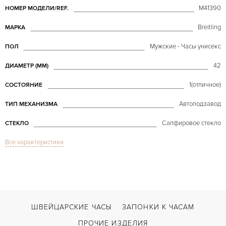
M41390
НОМЕР МОДЕЛИ/REF.
Breitling
МАРКА
Мужские - Часы унисекс
ПОЛ
42
ДИАМЕТР (MM)
1(отличное)
СОСТОЯНИЕ
Автоподзавод
ТИП МЕХАНИЗМА
Сапфировое стекло
СТЕКЛО
Все характеристики
Хронограф
ФУНКЦИИ
Bentley Barnato Midnight 42mm
МОДЕЛЬ
В наличии
СРОКИ ДОСТАВКИ
Черный
ЦВЕТ БРАСЛЕТА
ШВЕЙЦАРСКИЕ ЧАСЫ
ЗАПОНКИ К ЧАСАМ
Двойной сложности застежка
ЗАСТЁЖКА
ПРОЧИЕ ИЗДЕЛИЯ