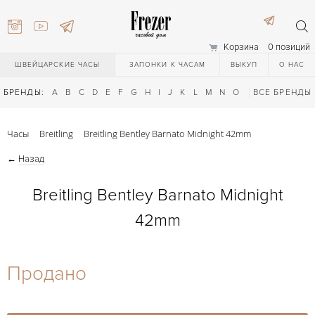
Корзина
0 позиций
ШВЕЙЦАРСКИЕ ЧАСЫ
ЗАПОНКИ К ЧАСАМ
ВЫКУП
О НАС
БРЕНДЫ:
A
B
C
D
E
F
G
H
I
J
K
L
M
N
O
P
ВСЕ БРЕНДЫ
Q
R
S
T
Часы
Breitling
Breitling Bentley Barnato Midnight 42mm
←
Назад
Breitling Bentley Barnato Midnight
42mm
) 111-27-44
Продано
) 111-27-44