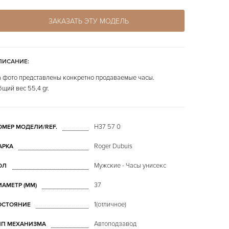
ЗАКАЗАТЬ ЭТУ МОДЕЛЬ
ПИСАНИЕ:
 фото представлены конкретно продаваемые часы.
щий вес 55,4 gr.
H37 57 0
ОМЕР МОДЕЛИ/REF.
Roger Dubuis
АРКА
Мужские - Часы унисекс
ОЛ
37
ИАМЕТР (MM)
1(отличное)
ОСТОЯНИЕ
Автоподзавод
ИП МЕХАНИЗМА