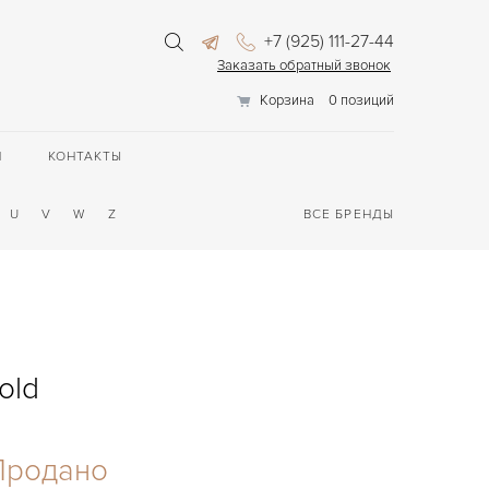
+7 (925) 111-27-44
Заказать обратный звонок
Корзина
0 позиций
П
КОНТАКТЫ
U
V
W
Z
ВСЕ БРЕНДЫ
old
Продано