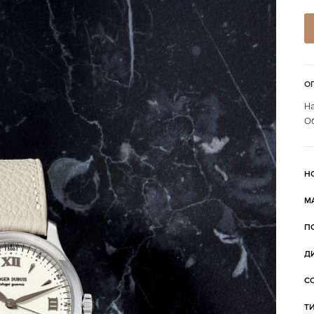
О
На
Об
Н
М
П
Д
С
Т