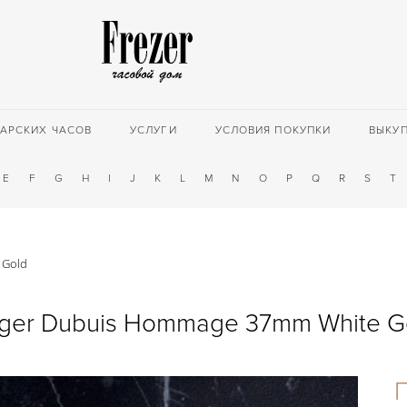
АРСКИХ ЧАСОВ
УСЛУГИ
УСЛОВИЯ ПОКУПКИ
ВЫКУ
E
F
G
H
I
J
K
L
M
N
O
P
Q
R
S
T
 Gold
ger Dubuis Hommage 37mm White G