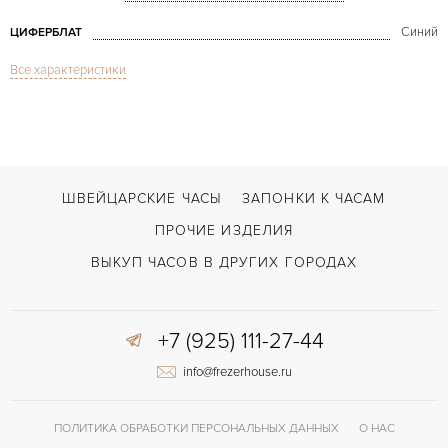
Синий
ЦИФЕРБЛАТ
Все характеристики
Сапфировое стекло
СТЕКЛО
Хронограф
ФУНКЦИИ
El Primero Chronomaster Power Reserve
МОДЕЛЬ
В наличии
СРОКИ ДОСТАВКИ
ШВЕЙЦАРСКИЕ ЧАСЫ
ЗАПОНКИ К ЧАСАМ
С документами, С футляром
ВОЗМОЖНОСТИ ДОСТАВКИ
ПРОЧИЕ ИЗДЕЛИЯ
Синий
ЦВЕТ БРАСЛЕТА
ВЫКУП ЧАСОВ В ДРУГИХ ГОРОДАХ
Двойной сложности застежка
ЗАСТЁЖКА
+7 (925) 111-27-44
Без цифр
ЦИФРЫ
info@frezerhouse.ru
Индикатор резерва хода
ПРОЧЕЕ
ПОЛИТИКА ОБРАБОТКИ ПЕРСОНАЛЬНЫХ ДАННЫХ
О НАС