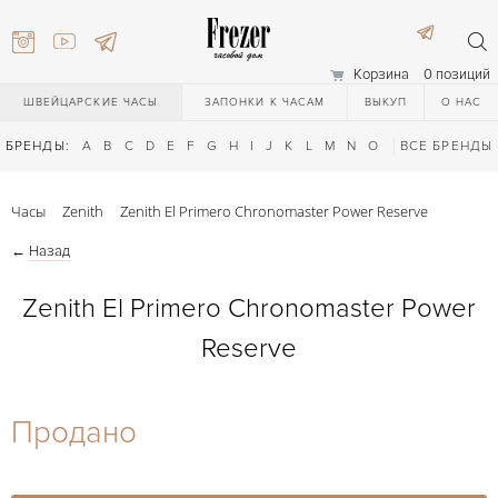
Корзина
0 позиций
ШВЕЙЦАРСКИЕ ЧАСЫ
ЗАПОНКИ К ЧАСАМ
ВЫКУП
О НАС
БРЕНДЫ:
A
B
C
D
E
F
G
H
I
J
K
L
M
N
O
P
ВСЕ БРЕНДЫ
Q
R
S
T
Часы
Zenith
Zenith El Primero Chronomaster Power Reserve
←
Назад
Zenith El Primero Chronomaster Power
Reserve
) 111-27-44
Продано
) 111-27-44