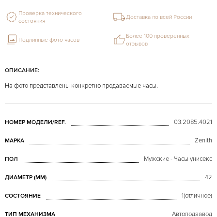
Проверка технического
Доставка по всей России
состояния
Более 100 проверенных
Подлинные фото часов
отзывов
ОПИСАНИЕ:
На фото представлены конкретно продаваемые часы.
03.2085.4021
НОМЕР МОДЕЛИ/REF.
Zenith
МАРКА
Мужские - Часы унисекс
ПОЛ
42
ДИАМЕТР (MM)
1(отличное)
СОСТОЯНИЕ
Автоподзавод
ТИП МЕХАНИЗМА