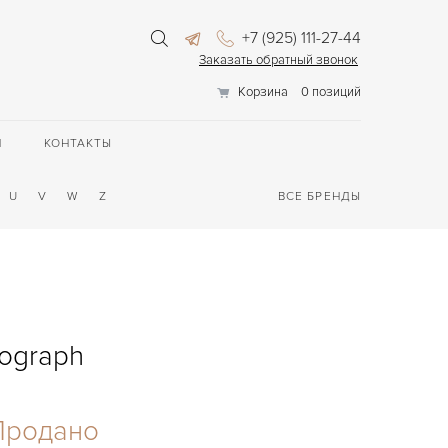
+7 (925) 111-27-44
Заказать обратный звонок
Корзина
0 позиций
П
КОНТАКТЫ
U
V
W
Z
ВСЕ БРЕНДЫ
nograph
Продано