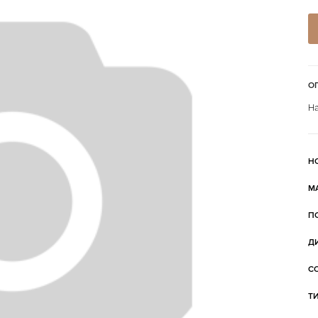
О
На
Н
М
П
Д
С
Т