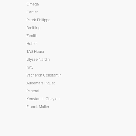
Omega
Cartier
Patek Philippe
Breitling
Zenith
Hublot
TAG Heuer
Ulysse Nardin
IWC
Vacheron Constantin
Audemars Piguet
Panerai
Konstantin Chaykin
Franck Muller