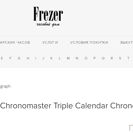
АРСКИХ ЧАСОВ
УСЛУГИ
УСЛОВИЯ ПОКУПКИ
ВЫКУ
E
F
G
H
I
J
K
L
M
N
O
P
Q
R
S
T
ograph
 Chronomaster Triple Calendar Chro