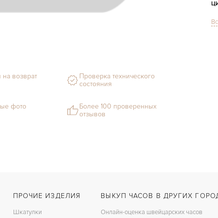
Ц
Вс
С
Ф
 на возврат
Проверка технического
М
состояния
С
ые фото
Более 100 проверенных
отзывов
Ц
З
Ц
К
ПРОЧИЕ ИЗДЕЛИЯ
ВЫКУП ЧАСОВ В ДРУГИХ ГОРО
П
Шкатулки
Онлайн-оценка швейцарских часов