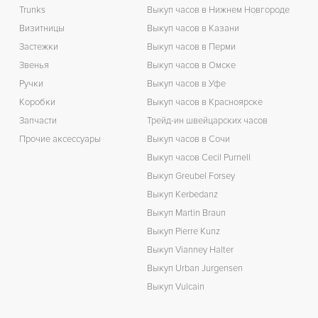
Trunks
Выкуп часов в Нижнем Новгороде
Визитницы
Выкуп часов в Казани
Застежки
Выкуп часов в Перми
Звенья
Выкуп часов в Омске
Ручки
Выкуп часов в Уфе
Коробки
Выкуп часов в Красноярске
Запчасти
Трейд-ин швейцарских часов
Прочие аксессуары
Выкуп часов в Сочи
Выкуп часов Cecil Purnell
Выкуп Greubel Forsey
Выкуп Kerbedanz
Выкуп Martin Braun
Выкуп Pierre Kunz
Выкуп Vianney Halter
Выкуп Urban Jurgensen
Выкуп Vulcain