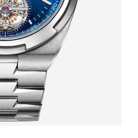
Ф
М
Г
В
Ц
З