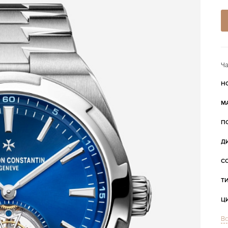
Ча
Н
М
П
Д
С
Т
Ц
Вс
С