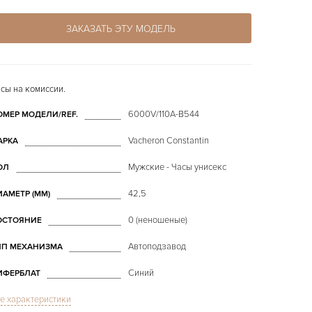
ЗАКАЗАТЬ ЭТУ МОДЕЛЬ
сы на комиссии.
6000V/110A-B544
ОМЕР МОДЕЛИ/REF.
Vacheron Constantin
АРКА
Мужские - Часы унисекс
ОЛ
42,5
ИАМЕТР (MM)
0 (неношеные)
ОСТОЯНИЕ
Автоподзавод
ИП МЕХАНИЗМА
Синий
ИФЕРБЛАТ
е характеристики
Сапфировое стекло
ТЕКЛО