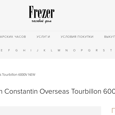
АРСКИХ ЧАСОВ
УСЛУГИ
УСЛОВИЯ ПОКУПКИ
ВЫКУ
E
F
G
H
I
J
K
L
M
N
O
P
Q
R
S
T
s Tourbillon 6000V NEW
n Constantin Overseas Tourbillon 6