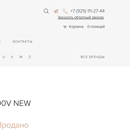
+7 (925) 111-27-44
Заказать обратный звонок
Корзина
0 позиций
П
КОНТАКТЫ
U
V
W
Z
ВСЕ БРЕНДЫ
000V NEW
Продано