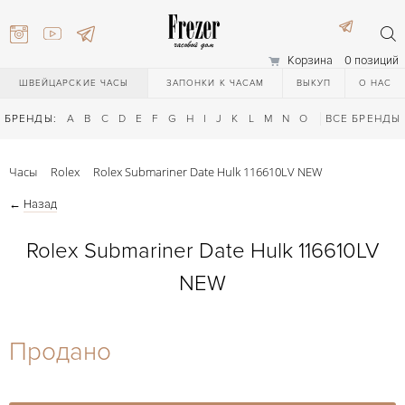
Корзина
0 позиций
ШВЕЙЦАРСКИЕ ЧАСЫ
ЗАПОНКИ К ЧАСАМ
ВЫКУП
О НАС
БРЕНДЫ:
A
B
C
D
E
F
G
H
I
J
K
L
M
N
O
P
ВСЕ БРЕНДЫ
Q
R
S
T
Часы
Rolex
Rolex Submariner Date Hulk 116610LV NEW
←
Назад
Rolex Submariner Date Hulk 116610LV
NEW
) 111-27-44
Продано
) 111-27-44