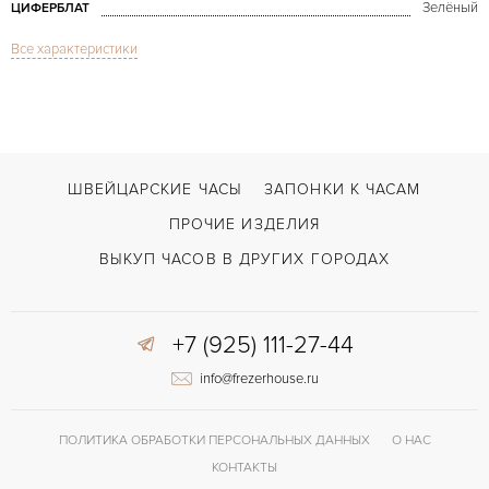
Зелёный
ЦИФЕРБЛАТ
Все характеристики
Сапфировое стекло
СТЕКЛО
Дата
ФУНКЦИИ
Submariner Date Hulk
МОДЕЛЬ
2018
ГОД ПРОИЗВОДСТВА
ШВЕЙЦАРСКИЕ ЧАСЫ
ЗАПОНКИ К ЧАСАМ
В наличии
СРОКИ ДОСТАВКИ
ПРОЧИЕ ИЗДЕЛИЯ
С документами
ВОЗМОЖНОСТИ ДОСТАВКИ
ВЫКУП ЧАСОВ В ДРУГИХ ГОРОДАХ
Сталь
ЦВЕТ БРАСЛЕТА
+7 (925) 111-27-44
Двойной сложности застежка
ЗАСТЁЖКА
info@frezerhouse.ru
ДЛИНА БРАСЛЕТА, ДЛИННАЯ СТОРОНА
220
(MM)
Без цифр
ЦИФРЫ
ПОЛИТИКА ОБРАБОТКИ ПЕРСОНАЛЬНЫХ ДАННЫХ
О НАС
КОНТАКТЫ
48 часов
ЗАПАС ХОДА