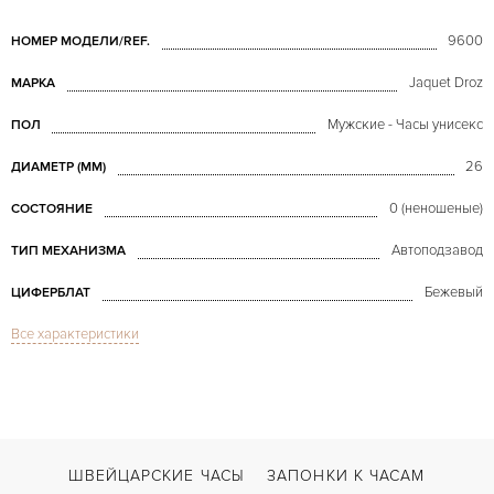
9600
НОМЕР МОДЕЛИ/REF.
Jaquet Droz
МАРКА
Мужские - Часы унисекс
ПОЛ
26
ДИАМЕТР (MM)
0 (неношеные)
СОСТОЯНИЕ
Автоподзавод
ТИП МЕХАНИЗМА
Бежевый
ЦИФЕРБЛАТ
Все характеристики
Сапфировое стекло
СТЕКЛО
Дата
ФУНКЦИИ
Vintage With Diamonds
МОДЕЛЬ
С футляром
ВОЗМОЖНОСТИ ДОСТАВКИ
ШВЕЙЦАРСКИЕ ЧАСЫ
ЗАПОНКИ К ЧАСАМ