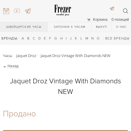
Корзина
0 позиций
ШВЕЙЦАРСКИЕ ЧАСЫ
ЗАПОНКИ К ЧАСАМ
ВЫКУП
О НАС
БРЕНДЫ:
A
B
C
D
E
F
G
H
I
J
K
L
M
N
O
P
ВСЕ БРЕНДЫ
Q
R
S
T
Часы
Jaquet Droz
Jaquet Droz Vintage With Diamonds NEW
←
Назад
Jaquet Droz Vintage With Diamonds
NEW
) 111-27-44
Продано
) 111-27-44