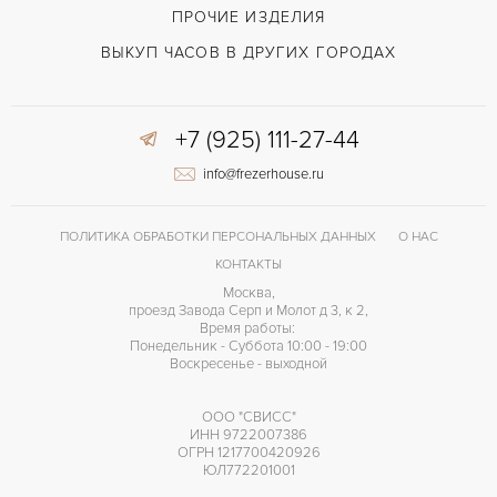
Зелёный
ЦВЕТ БРАСЛЕТА
ПРОЧИЕ ИЗДЕЛИЯ
Застежка с помощью шипа
ЗАСТЁЖКА
ВЫКУП ЧАСОВ В ДРУГИХ ГОРОДАХ
Без цифр
ЦИФРЫ
+7 (925) 111-27-44
info@frezerhouse.ru
ПОЛИТИКА ОБРАБОТКИ ПЕРСОНАЛЬНЫХ ДАННЫХ
О НАС
КОНТАКТЫ
Москва,
проезд Завода Серп и Молот д 3, к 2,
Время работы:
Понедельник - Суббота 10:00 - 19:00
Воскресенье - выходной
ООО "СВИСС"
ИНН 9722007386
ОГРН 1217700420926
ЮЛ772201001