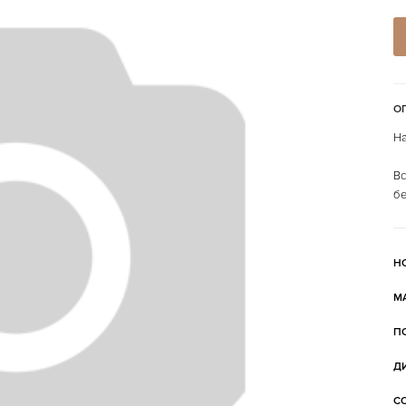
О
На
Вс
бе
Н
М
П
Д
С