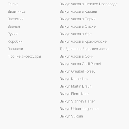
Trunks
Выкуп часов в Нижнем Новгороде
Визитницы
Выкуп часов в Казани
Застежки
Выкуп часов в Перми
Звенья
Выкуп часов в Омске
Ручки
Выкуп часов в Уфе
Коробки
Выкуп часов в Красноярске
Запчасти
Трейд-ин швейцарских часов
Прочие аксессуары
Выкуп часов в Сочи
Выкуп часов Cecil Purnell
Выкуп Greubel Forsey
Выкуп Kerbedanz
Выкуп Martin Braun
Выкуп Pierre Kunz
Выкуп Vianney Halter
Выкуп Urban Jurgensen
Выкуп Vulcain