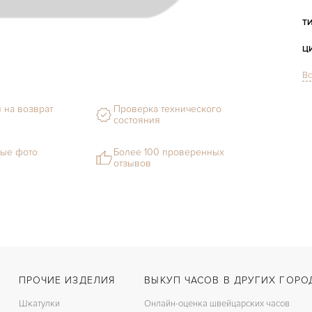
Т
Ц
Вс
С
Ф
 на возврат
Проверка технического
состояния
М
ые фото
Более 100 проверенных
С
отзывов
Ц
З
Ц
ПРОЧИЕ ИЗДЕЛИЯ
ВЫКУП ЧАСОВ В ДРУГИХ ГОРО
Шкатулки
Онлайн-оценка швейцарских часов