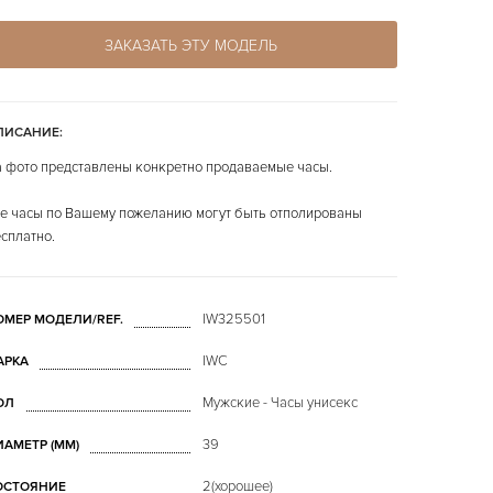
ЗАКАЗАТЬ ЭТУ МОДЕЛЬ
ПИСАНИЕ:
 фото представлены конкретно продаваемые часы.
е часы по Вашему пожеланию могут быть отполированы
сплатно.
IW325501
ОМЕР МОДЕЛИ/REF.
IWC
АРКА
Мужские - Часы унисекс
ОЛ
39
ИАМЕТР (MM)
2(хорошее)
ОСТОЯНИЕ