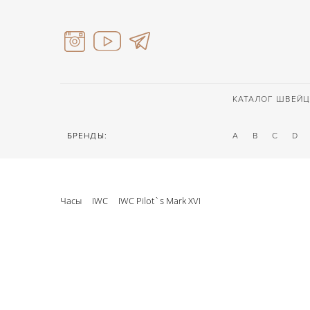
КАТАЛОГ ШВЕЙЦ
БРЕНДЫ:
A
B
C
D
Часы
IWC
IWC Pilot`s Mark XVI