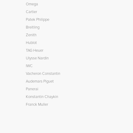
Omega
Cartier
Patek Philippe
Breitling
Zenith
Hublot
TAG Heuer
Ulysse Nardin
IWC
Vacheron Constantin
Audemars Piguet
Panerai
Konstantin Chaykin
Franck Muller