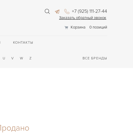
+7 (925) 111-27-44
Заказать обратный звонок
Корзина
0 позиций
П
КОНТАКТЫ
U
V
W
Z
ВСЕ БРЕНДЫ
Продано