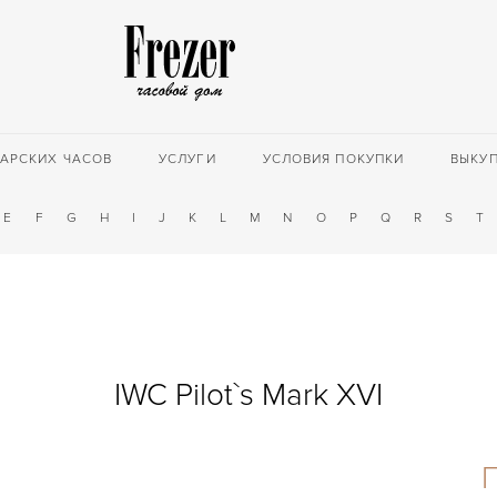
АРСКИХ ЧАСОВ
УСЛУГИ
УСЛОВИЯ ПОКУПКИ
ВЫКУ
E
F
G
H
I
J
K
L
M
N
O
P
Q
R
S
T
IWC Pilot`s Mark XVI