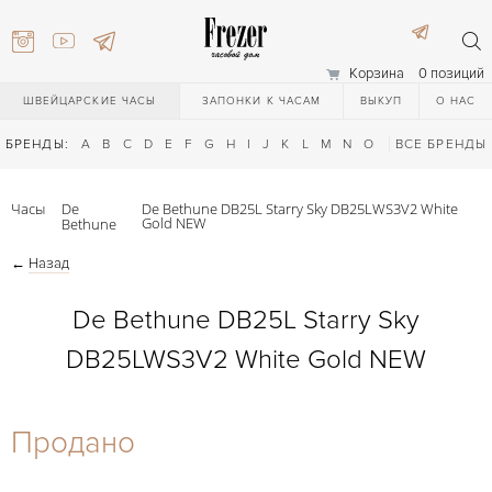
Корзина
0 позиций
ШВЕЙЦАРСКИЕ ЧАСЫ
ЗАПОНКИ К ЧАСАМ
ВЫКУП
О НАС
БРЕНДЫ:
A
B
C
D
E
F
G
H
I
J
K
L
M
N
O
P
ВСЕ БРЕНДЫ
Q
R
S
T
Часы
De
De Bethune DB25L Starry Sky DB25LWS3V2 White
Gold NEW
Bethune
←
Назад
De Bethune DB25L Starry Sky
DB25LWS3V2 White Gold NEW
) 111-27-44
Продано
) 111-27-44