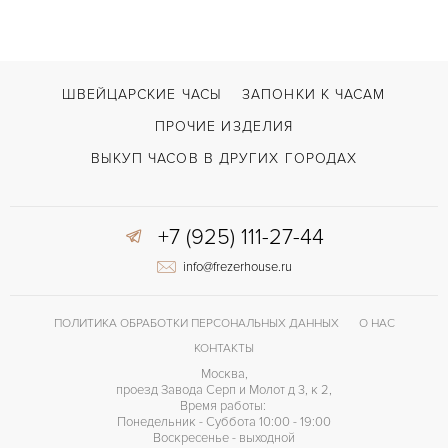
Challenge Sealiner
МОДЕЛЬ
В наличии
СРОКИ ДОСТАВКИ
Черный
ЦВЕТ БРАСЛЕТА
ШВЕЙЦАРСКИЕ ЧАСЫ
ЗАПОНКИ К ЧАСАМ
Двойной сложности застежка
ЗАСТЁЖКА
ПРОЧИЕ ИЗДЕЛИЯ
ДЛИНА БРАСЛЕТА, ДЛИННАЯ СТОРОНА
ВЫКУП ЧАСОВ В ДРУГИХ ГОРОДАХ
190
(MM)
CVS350
КАЛИБР/МЕХАНИЗМ
+7 (925) 111-27-44
42 часов
ЗАПАС ХОДА
info@frezerhouse.ru
ПОЛИТИКА ОБРАБОТКИ ПЕРСОНАЛЬНЫХ ДАННЫХ
О НАС
КОНТАКТЫ
Москва,
проезд Завода Серп и Молот д 3, к 2,
Время работы:
Понедельник - Суббота 10:00 - 19:00
Воскресенье - выходной