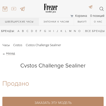
Корзина
0 позиций
ШВЕЙЦАРСКИЕ ЧАСЫ
ЗАПОНКИ К ЧАСАМ
ВЫКУП
О НАС
БРЕНДЫ:
A
B
C
D
E
F
G
H
I
J
K
L
M
N
O
P
ВСЕ БРЕНДЫ
Q
R
S
T
Часы
Cvstos
Cvstos Challenge Sealiner
←
Назад
Cvstos Challenge Sealiner
) 111-27-44
Продано
) 111-27-44
ЗАКАЗАТЬ ЭТУ МОДЕЛЬ