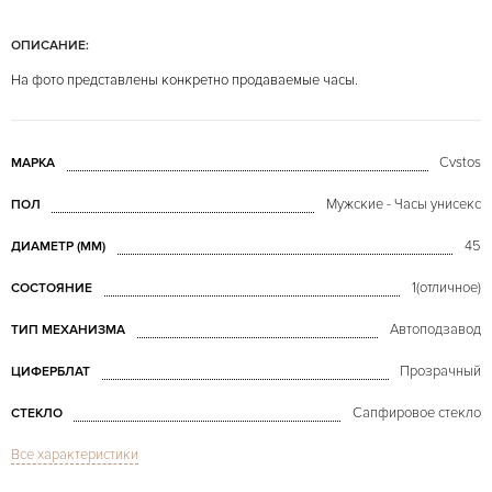
ОПИСАНИЕ:
На фото представлены конкретно продаваемые часы.
Cvstos
МАРКА
Мужские - Часы унисекс
ПОЛ
45
ДИАМЕТР (MM)
1(отличное)
СОСТОЯНИЕ
Автоподзавод
ТИП МЕХАНИЗМА
Прозрачный
ЦИФЕРБЛАТ
Сапфировое стекло
СТЕКЛО
Все характеристики
Дата
ФУНКЦИИ