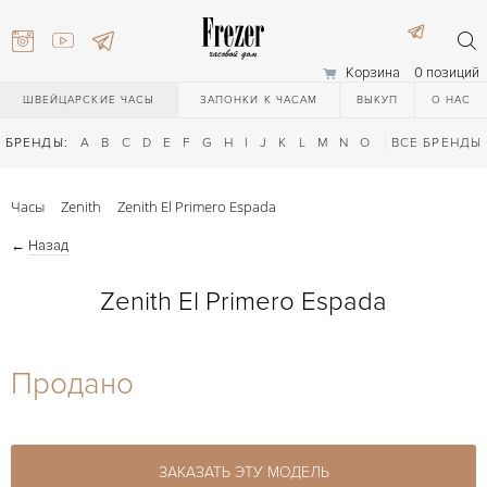
Корзина
0 позиций
ШВЕЙЦАРСКИЕ ЧАСЫ
ЗАПОНКИ К ЧАСАМ
ВЫКУП
О НАС
БРЕНДЫ:
A
B
C
D
E
F
G
H
I
J
K
L
M
N
O
P
ВСЕ БРЕНДЫ
Q
R
S
T
Часы
Zenith
Zenith El Primero Espada
←
Назад
Zenith El Primero Espada
) 111-27-44
Продано
) 111-27-44
ЗАКАЗАТЬ ЭТУ МОДЕЛЬ