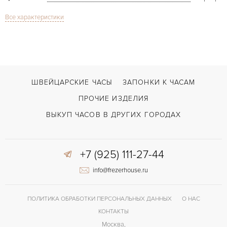
Все характеристики
Сапфировое стекло
СТЕКЛО
Дата
ФУНКЦИИ
El Primero Espada
МОДЕЛЬ
2013
ГОД ПРОИЗВОДСТВА
ШВЕЙЦАРСКИЕ ЧАСЫ
ЗАПОНКИ К ЧАСАМ
В наличии
СРОКИ ДОСТАВКИ
ПРОЧИЕ ИЗДЕЛИЯ
С документами, С футляром
ВОЗМОЖНОСТИ ДОСТАВКИ
ВЫКУП ЧАСОВ В ДРУГИХ ГОРОДАХ
Черный
ЦВЕТ БРАСЛЕТА
+7 (925) 111-27-44
Застежка с помощью шипа
ЗАСТЁЖКА
info@frezerhouse.ru
Без цифр
ЦИФРЫ
El Primero 4650
КАЛИБР/МЕХАНИЗМ
ПОЛИТИКА ОБРАБОТКИ ПЕРСОНАЛЬНЫХ ДАННЫХ
О НАС
КОНТАКТЫ
Москва,