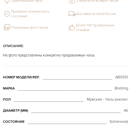
Оригинальные часы
2 недели на возврат часов
Проверка технического
Доставка по всей России
состояния
Более 100 проверенных
Подлинные фото часов
отзывов
ОПИСАНИЕ:
На фото представлены конкретно продаваемые часы.
AB0510
НОМЕР МОДЕЛИ/REF.
Breitling
МАРКА
Мужские - Часы унисекс
ПОЛ
46
ДИАМЕТР (MM)
1(отличное)
СОСТОЯНИЕ