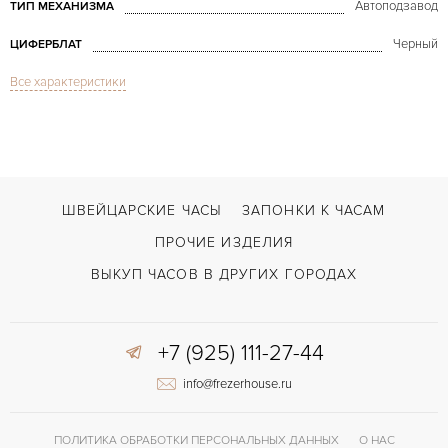
Автоподзавод
ТИП МЕХАНИЗМА
Черный
ЦИФЕРБЛАТ
Все характеристики
Сапфировое стекло
СТЕКЛО
GMT/две час.зоны, Дата, Хронограф
ФУНКЦИИ
Transocean Chronograph Unitime Pilot 46 mm
МОДЕЛЬ
В наличии
СРОКИ ДОСТАВКИ
ШВЕЙЦАРСКИЕ ЧАСЫ
ЗАПОНКИ К ЧАСАМ
С футляром
ВОЗМОЖНОСТИ ДОСТАВКИ
ПРОЧИЕ ИЗДЕЛИЯ
Черный
ЦВЕТ БРАСЛЕТА
ВЫКУП ЧАСОВ В ДРУГИХ ГОРОДАХ
Застежка с помощью шипа
ЗАСТЁЖКА
+7 (925) 111-27-44
Арабские
ЦИФРЫ
info@frezerhouse.ru
Breitling Calibre 05
КАЛИБР/МЕХАНИЗМ
70 часов
ЗАПАС ХОДА
ПОЛИТИКА ОБРАБОТКИ ПЕРСОНАЛЬНЫХ ДАННЫХ
О НАС