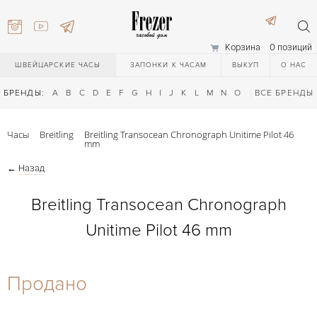
Корзина
0 позиций
ШВЕЙЦАРСКИЕ ЧАСЫ
ЗАПОНКИ К ЧАСАМ
ВЫКУП
О НАС
БРЕНДЫ:
A
B
C
D
E
F
G
H
I
J
K
L
M
N
O
P
ВСЕ БРЕНДЫ
Q
R
S
T
Часы
Breitling
Breitling Transocean Chronograph Unitime Pilot 46
mm
←
Назад
Breitling Transocean Chronograph
Unitime Pilot 46 mm
) 111-27-44
Продано
) 111-27-44