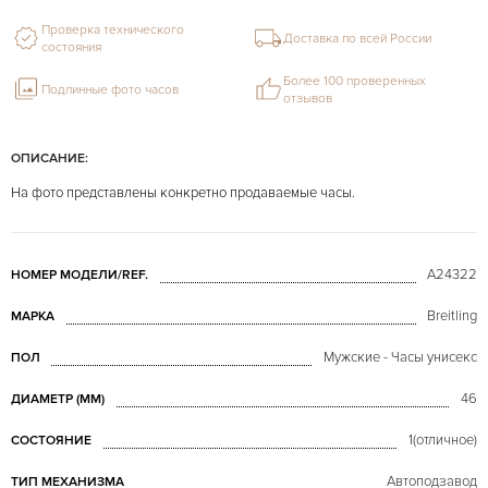
Проверка технического
Доставка по всей России
состояния
Более 100 проверенных
Подлинные фото часов
отзывов
ОПИСАНИЕ:
На фото представлены конкретно продаваемые часы.
A24322
НОМЕР МОДЕЛИ/REF.
Breitling
МАРКА
Мужские - Часы унисекс
ПОЛ
46
ДИАМЕТР (MM)
1(отличное)
СОСТОЯНИЕ
Автоподзавод
ТИП МЕХАНИЗМА