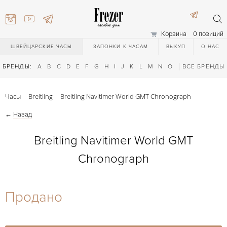
Корзина
0 позиций
ШВЕЙЦАРСКИЕ ЧАСЫ
ЗАПОНКИ К ЧАСАМ
ВЫКУП
О НАС
БРЕНДЫ:
A
B
C
D
E
F
G
H
I
J
K
L
M
N
O
P
ВСЕ БРЕНДЫ
Q
R
S
T
Часы
Breitling
Breitling Navitimer World GMT Chronograph
←
Назад
Breitling Navitimer World GMT
Chronograph
) 111-27-44
Продано
) 111-27-44