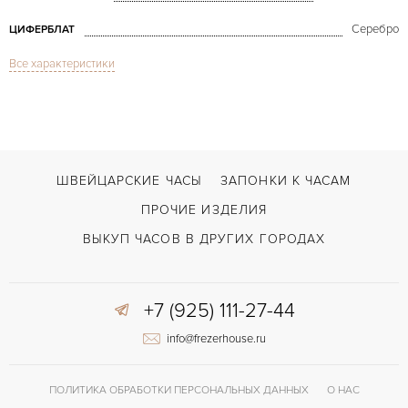
Серебро
ЦИФЕРБЛАТ
Все характеристики
Сапфировое стекло
СТЕКЛО
GMT/две час.зоны, Дата, Хронограф
ФУНКЦИИ
Navitimer World GMT Chronograph
МОДЕЛЬ
2004
ГОД ПРОИЗВОДСТВА
ШВЕЙЦАРСКИЕ ЧАСЫ
ЗАПОНКИ К ЧАСАМ
В наличии
СРОКИ ДОСТАВКИ
ПРОЧИЕ ИЗДЕЛИЯ
С документами, С футляром
ВОЗМОЖНОСТИ ДОСТАВКИ
ВЫКУП ЧАСОВ В ДРУГИХ ГОРОДАХ
Коричневый
ЦВЕТ БРАСЛЕТА
+7 (925) 111-27-44
Застежка с помощью шипа
ЗАСТЁЖКА
info@frezerhouse.ru
Без цифр
ЦИФРЫ
Breitling 24
КАЛИБР/МЕХАНИЗМ
ПОЛИТИКА ОБРАБОТКИ ПЕРСОНАЛЬНЫХ ДАННЫХ
О НАС