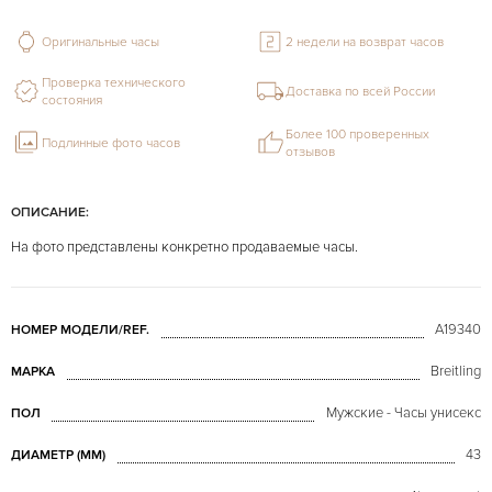
Оригинальные часы
2 недели на возврат часов
Проверка технического
Доставка по всей России
состояния
Более 100 проверенных
Подлинные фото часов
отзывов
ОПИСАНИЕ:
На фото представлены конкретно продаваемые часы.
A19340
НОМЕР МОДЕЛИ/REF.
Breitling
МАРКА
Мужские - Часы унисекс
ПОЛ
43
ДИАМЕТР (MM)