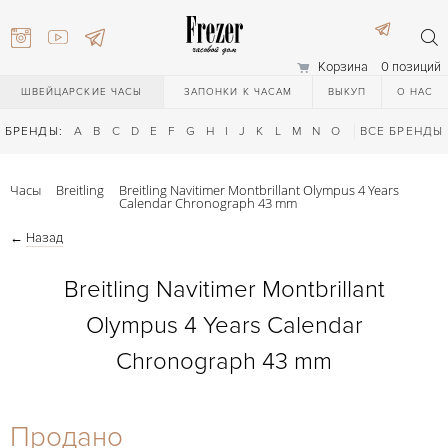
Корзина
0 позиций
ШВЕЙЦАРСКИЕ ЧАСЫ
ЗАПОНКИ К ЧАСАМ
ВЫКУП
О НАС
БРЕНДЫ:
A
B
C
D
E
F
G
H
I
J
K
L
M
N
O
P
ВСЕ БРЕНДЫ
Q
R
S
T
Часы
Breitling
Breitling Navitimer Montbrillant Olympus 4 Years
Calendar Chronograph 43 mm
←
Назад
Breitling Navitimer Montbrillant
Olympus 4 Years Calendar
) 111-27-44
Chronograph 43 mm
) 111-27-44
Продано