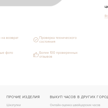
Ц
Вс
С
Ф
 на возврат
Проверка технического
М
состояния
С
ые фото
Более 100 проверенных
отзывов
Ц
З
Ц
ПРОЧИЕ ИЗДЕЛИЯ
ВЫКУП ЧАСОВ В ДРУГИХ ГОРО
Шкатулки
Онлайн-оценка швейцарских часов