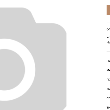
О
Ус
На
Н
М
П
Д
С
Т