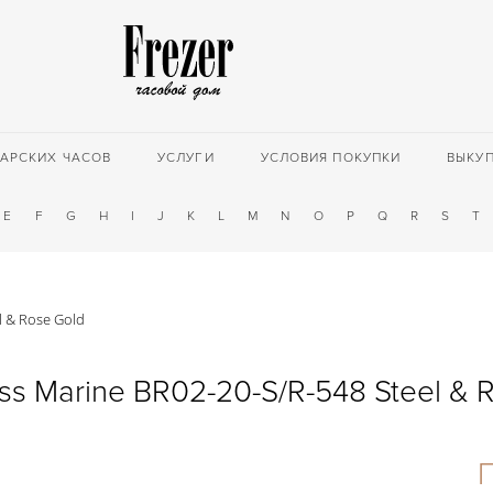
АРСКИХ ЧАСОВ
УСЛУГИ
УСЛОВИЯ ПОКУПКИ
ВЫКУ
E
F
G
H
I
J
K
L
M
N
O
P
Q
R
S
T
l & Rose Gold
oss Marine BR02-20-S/R-548 Steel & 