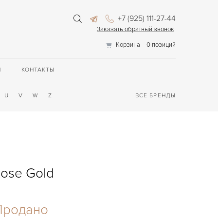
+7 (925) 111-27-44
Заказать обратный звонок
Корзина
0 позиций
П
КОНТАКТЫ
U
V
W
Z
ВСЕ БРЕНДЫ
Rose Gold
Продано