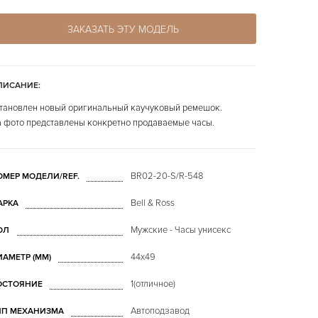
ЗАКАЗАТЬ ЭТУ МОДЕЛЬ
ПИСАНИЕ:
тановлен новый оригинальный каучуковый ремешок.
 фото представлены конкретно продаваемые часы.
BR02-20-S/R-548
ОМЕР МОДЕЛИ/REF.
Bell & Ross
АРКА
Мужские - Часы унисекс
ОЛ
44х49
ИАМЕТР (MM)
1(отличное)
ОСТОЯНИЕ
Автоподзавод
ИП МЕХАНИЗМА