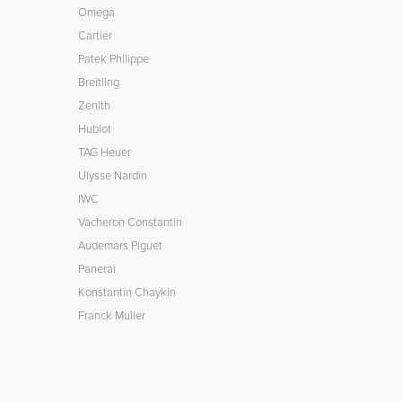
Omega
Cartier
Patek Philippe
Breitling
Zenith
Hublot
TAG Heuer
Ulysse Nardin
IWC
Vacheron Constantin
Audemars Piguet
Panerai
Konstantin Chaykin
Franck Muller