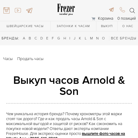
Корзина
0 позиций
ШВЕЙЦАРСКИЕ ЧАСЫ
ЗАПОНКИ К ЧАСАМ
ВЫКУП
О НАС
БРЕНДЫ:
A
B
C
D
E
F
G
H
I
J
K
L
M
N
O
P
ВСЕ БРЕНДЫ
Q
R
S
T
Часы
Продать часы
Выкуп часов Arnold &
Son
616-3748
Чем уникальна история бренда? Почему хронометры этой марки
стоят так дорого? Где и как продать часы Arnold & Son с
616-3748
максимальной выгодой и защитой от рисков? Как сэкономить на
покупке новой модели? Ответы дают эксперты компании
FrezerHouse. Для экспресс-оценки просто
вышлите фото часов на