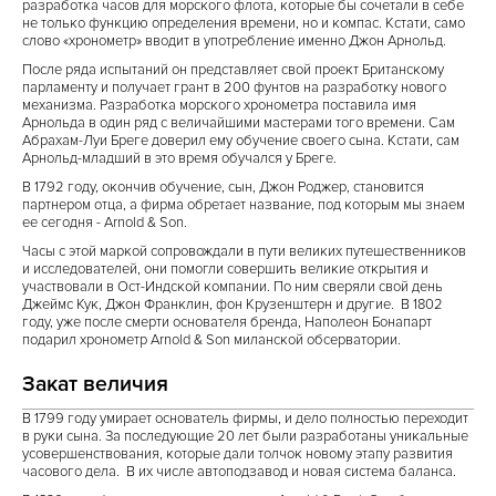
разработка часов для морского флота, которые бы сочетали в себе
не только функцию определения времени, но и компас. Кстати, само
слово «хронометр» вводит в употребление именно Джон Арнольд.
После ряда испытаний он представляет свой проект Британскому
парламенту и получает грант в 200 фунтов на разработку нового
механизма. Разработка морского хронометра поставила имя
Арнольда в один ряд с величайшими мастерами того времени. Сам
Абрахам-Луи Бреге доверил ему обучение своего сына. Кстати, сам
Арнольд-младший в это время обучался у Бреге.
В 1792 году, окончив обучение, сын, Джон Роджер, становится
партнером отца, а фирма обретает название, под которым мы знаем
ее сегодня - Arnold & Son.
Часы с этой маркой сопровождали в пути великих путешественников
и исследователей, они помогли совершить великие открытия и
участвовали в Ост-Индской компании. По ним сверяли свой день
Джеймс Кук, Джон Франклин, фон Крузенштерн и другие. В 1802
году, уже после смерти основателя бренда, Наполеон Бонапарт
подарил хронометр Arnold & Son миланской обсерватории.
Закат величия
В 1799 году умирает основатель фирмы, и дело полностью переходит
в руки сына. За последующие 20 лет были разработаны уникальные
усовершенствования, которые дали толчок новому этапу развития
часового дела. В их числе автоподзавод и новая система баланса.