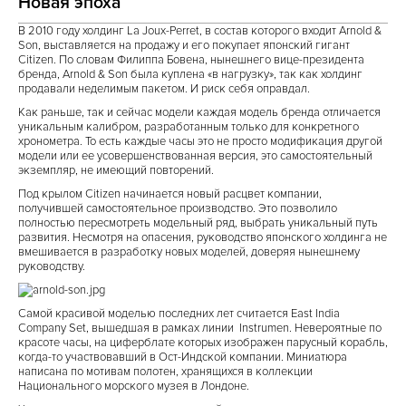
Новая эпоха
В 2010 году холдинг La Joux-Perret, в состав которого входит Arnold &
Son, выставляется на продажу и его покупает японский гигант
Citizen. По словам Филиппа Бовена, нынешнего вице-президента
бренда, Arnold & Son была куплена «в нагрузку», так как холдинг
продавали неделимым пакетом. И риск себя оправдал.
Как раньше, так и сейчас модели каждая модель бренда отличается
уникальным калибром, разработанным только для конкретного
хронометра. То есть каждые часы это не просто модификация другой
модели или ее усовершенствованная версия, это самостоятельный
экземпляр, не имеющий повторений.
Под крылом Citizen начинается новый расцвет компании,
получившей самостоятельное производство. Это позволило
полностью пересмотреть модельный ряд, выбрать уникальный путь
развития. Несмотря на опасения, руководство японского холдинга не
вмешивается в разработку новых моделей, доверяя нынешнему
руководству.
Самой красивой моделью последних лет считается East India
Company Set, вышедшая в рамках линии Instrumen. Невероятные по
красоте часы, на циферблате которых изображен парусный корабль,
когда-то участвовавший в Ост-Индской компании. Миниатюра
написана по мотивам полотен, хранящихся в коллекции
Национального морского музея в Лондоне.