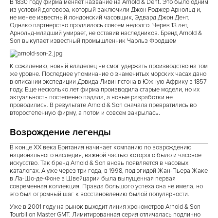
В 1830 году фирма меняет название на Arnold & Dent. Это было одним
из условий договора, который заключили Джон Роджер Арнольд и,
не менее известный лондонский часовщик, Эдвард Джон Дент.
Однако партнерство продлилось совсем недолго. Через 13 лет,
Арнольд-младший умирает, не оставив наследников. Бренд Arnold &
Son выкупает известный промышленник Чарльз Фродшем
К сожалению, новый владелец не смог удержать производство на том
же уровне. Последнее упоминание о знаменитых морских часах дано
в описании экспедиции Дэвида Ливингстона в Южную Африку в 1857
году. Еще несколько лет фирма производила старые модели, но их
актуальность постепенно падала, а новые разработки не
проводились. В результате Arnold & Son сначала превратились во
второстепенную фирму, а потом и совсем закрылась.
Возрождение легенды
В конце ХХ века Британия начинает компанию по возрождению
национального наследия, важной частью которого было и часовое
искусство. Так бренд Arnold & Son вновь появляется в часовых
каталогах. А уже через три года, в 1998, под эгидой Жан-Пьера Жаке
в Ла-Шо-де-Фоне в Швейцарии была выпущенная первая
современная коллекция. Правда большого успеха она не имела, но
это был огромный шаг к восстановлению былой популярности.
Уже в 2001 году на рынок выходит линия хронометров Arnold & Son
Tourbillon Master GMT. Лимитированная серия отличалась подлинно