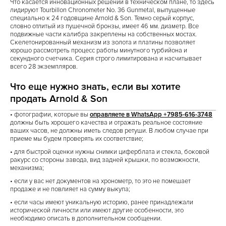
Что касается инновационных решений в техническом плане, то здесь
лидируют Tourbillon Chronometer No. 36 Gunmetal, выпущенные
специально к 24 годовщине Arnold & Son. Темно серый корпус,
словно отлитый из пушечной бронзы, имеет 46 мм. диаметр. Все
подвижные части калибра закреплены на собственных мостах.
Скелетонированный механизм из золота и платины позволяет
хорошо рассмотреть процесс работы минутного турбийона и
секундного счетчика. Серия строго лимитирована и насчитывает
всего 28 экземпляров.
Что еще нужно знать, если вы хотите
продать Arnold & Son
• фотографии, которые вы
оправляете в WhatsApp +7985-616-3748
должны быть хорошего качества и отражать реальное состояние
ваших часов, не должны иметь следов ретуши. В любом случае при
приеме мы будем проверять их соответствие;
• для быстрой оценки нужны снимки циферблата и стекла, боковой
ракурс со стороны завода, вид задней крышки, по возможности,
механизма;
• если у вас нет документов на хронометр, то это не помешает
продаже и не повлияет на сумму выкупа;
• если часы имеют уникальную историю, ранее принадлежали
исторической личности или имеют другие особенности, это
необходимо описать в дополнительном сообщении.