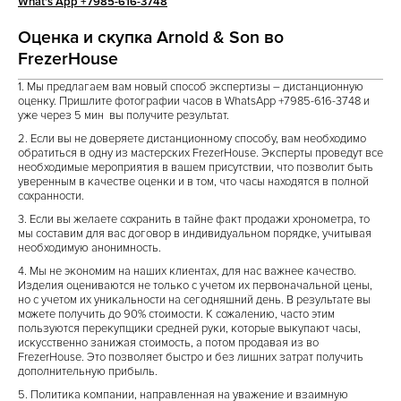
What's App +7985-616-3748
Оценка и скупка Arnold & Son во
FrezerHouse
1. Мы предлагаем вам новый способ экспертизы – дистанционную
оценку.
Пришлите фотографии часов в WhatsApp +7985-616-3748
и
уже через 5 мин вы получите результат.
2. Если вы не доверяете дистанционному способу, вам необходимо
обратиться в одну из мастерских FrezerHouse. Эксперты проведут все
необходимые мероприятия в вашем присутствии, что позволит быть
уверенным в качестве оценки и в том, что часы находятся в полной
сохранности.
3. Если вы желаете сохранить в тайне факт продажи хронометра, то
мы составим для вас договор в индивидуальном порядке, учитывая
необходимую анонимность.
4. Мы не экономим на наших клиентах, для нас важнее качество.
Изделия оцениваются не только с учетом их первоначальной цены,
но с учетом их уникальности на сегодняшний день. В результате вы
можете получить до 90% стоимости. К сожалению, часто этим
пользуются перекупщики средней руки, которые выкупают часы,
искусственно занижая стоимость, а потом продавая из во
FrezerHouse. Это позволяет быстро и без лишних затрат получить
дополнительную прибыль.
5. Политика компании, направленная на уважение и взаимную