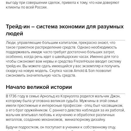
выгоду при совершении сделок, привела к тому, что нам доверяют
клиенты по всей России.
Трейд-ин – система экономии для разумных
людей
Люди, управляющие большим капиталом, прекрасно знают, что
такое грамотное распределение средств. Однако необходимость
поддерживать имидж часто требует достаточно больших затрат,
особенно, когда речь идет о швейцарских часах. Именно для того
чтобы сэкономит вам нервы и средства FrezerHouse вводит систему
трейд-ин. Вы можете сдать имеющийся у вас экземпляр и получить
скидку на новую модель. Скупка часов Arnold & Son позволит
сэкономить значительную часть средств.
Начало великой истории
В 1736 году в семье Арнольд из Корнуолла родился мальчик Джон,
которому была уготована великая судьба. Мужчины в этой семье
имели престижные и интересные профессии - отец был часовщиком,
а его брат оружейником. С раннего девства наблюдая за их работой,
мальчик впитывал любовь к изучению и обработке различных
металлов, созданию механизмов, миниатюрному дизайну.
Будучи подростком, он поступает в ученики к собственному отцу,