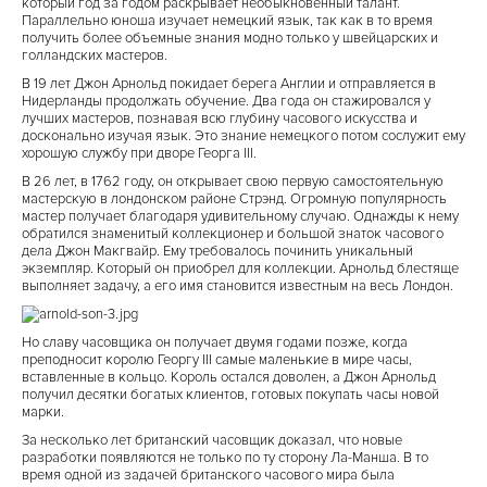
который год за годом раскрывает необыкновенный талант.
Параллельно юноша изучает немецкий язык, так как в то время
получить более объемные знания модно только у швейцарских и
голландских мастеров.
В 19 лет Джон Арнольд покидает берега Англии и отправляется в
Нидерланды продолжать обучение. Два года он стажировался у
лучших мастеров, познавая всю глубину часового искусства и
досконально изучая язык. Это знание немецкого потом сослужит ему
хорошую службу при дворе Георга III.
В 26 лет, в 1762 году, он открывает свою первую самостоятельную
мастерскую в лондонском районе Стрэнд. Огромную популярность
мастер получает благодаря удивительному случаю. Однажды к нему
обратился знаменитый коллекционер и большой знаток часового
дела Джон Макгвайр. Ему требовалось починить уникальный
экземпляр. Который он приобрел для коллекции. Арнольд блестяще
выполняет задачу, а его имя становится известным на весь Лондон.
Но славу часовщика он получает двумя годами позже, когда
преподносит королю Георгу III самые маленькие в мире часы,
вставленные в кольцо. Король остался доволен, а Джон Арнольд
получил десятки богатых клиентов, готовых покупать часы новой
марки.
За несколько лет британский часовщик доказал, что новые
разработки появляются не только по ту сторону Ла-Манша. В то
время одной из задачей британского часового мира была