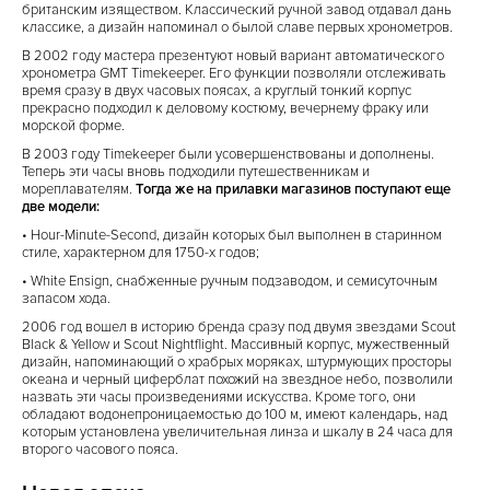
британским изяществом. Классический ручной завод отдавал дань
классике, а дизайн напоминал о былой славе первых хронометров.
В 2002 году мастера презентуют новый вариант автоматического
хронометра GMT Timekeeper. Его функции позволяли отслеживать
время сразу в двух часовых поясах, а круглый тонкий корпус
прекрасно подходил к деловому костюму, вечернему фраку или
морской форме.
В 2003 году Timekeeper были усовершенствованы и дополнены.
Теперь эти часы вновь подходили путешественникам и
мореплавателям.
Тогда же на прилавки магазинов поступают еще
две модели:
• Hour-Minute-Second, дизайн которых был выполнен в старинном
стиле, характерном для 1750-х годов;
• White Ensign, снабженные ручным подзаводом, и семисуточным
запасом хода.
2006 год вошел в историю бренда сразу под двумя звездами Scout
Black & Yellow и Scout Nightflight. Массивный корпус, мужественный
дизайн, напоминающий о храбрых моряках, штурмующих просторы
океана и черный циферблат похожий на звездное небо, позволили
назвать эти часы произведениями искусства. Кроме того, они
обладают водонепроницаемостью до 100 м, имеют календарь, над
которым установлена увеличительная линза и шкалу в 24 часа для
второго часового пояса.