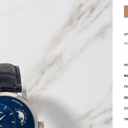
О
На
Н
М
П
Д
С
Т