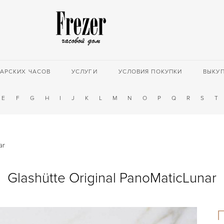
АРСКИХ ЧАСОВ
УСЛУГИ
УСЛОВИЯ ПОКУПКИ
ВЫКУ
E
F
G
H
I
J
K
L
M
N
O
P
Q
R
S
T
ar
Glashütte Original PanoMaticLunar