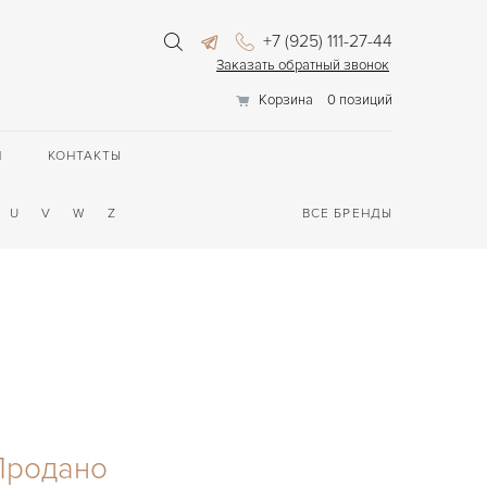
+7 (925) 111-27-44
Заказать обратный звонок
Корзина
0 позиций
П
КОНТАКТЫ
U
V
W
Z
ВСЕ БРЕНДЫ
Продано