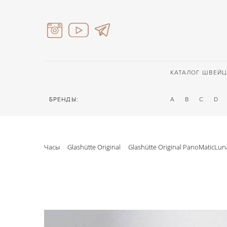
КАТАЛОГ ШВЕЙЦ
БРЕНДЫ:
A
B
C
D
Часы
Glashütte Original
Glashütte Original PanoMaticLun