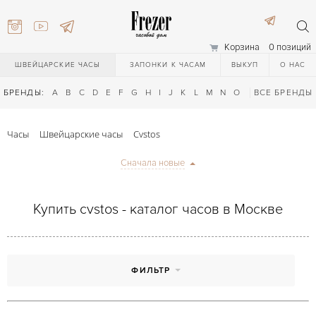
Корзина
0 позиций
ШВЕЙЦАРСКИЕ ЧАСЫ
ЗАПОНКИ К ЧАСАМ
ВЫКУП
О НАС
БРЕНДЫ:
A
B
C
D
E
F
G
H
I
J
K
L
M
N
O
P
ВСЕ БРЕНДЫ
Q
R
S
T
Часы
Швейцарские часы
Cvstos
Сначала новые
Купить cvstos - каталог часов в Москве
) 111-27-44
ФИЛЬТР
) 111-27-44