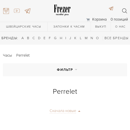
Корзина
0 позиций
ШВЕЙЦАРСКИЕ ЧАСЫ
ЗАПОНКИ К ЧАСАМ
ВЫКУП
О НАС
БРЕНДЫ:
A
B
C
D
E
F
G
H
I
J
K
L
M
N
O
P
ВСЕ БРЕНДЫ
Q
R
S
T
Часы
Perrelet
ФИЛЬТР
Perrelet
) 111-27-44
Сначала новые
) 111-27-44