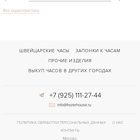
Все характеристики
Сапфировое стекло
СТЕКЛО
Дата
ФУНКЦИИ
Classic Double Rotor
МОДЕЛЬ
В наличии
СРОКИ ДОСТАВКИ
ШВЕЙЦАРСКИЕ ЧАСЫ
ЗАПОНКИ К ЧАСАМ
Коричневый
ЦВЕТ БРАСЛЕТА
ПРОЧИЕ ИЗДЕЛИЯ
Двойной сложности застежка
ЗАСТЁЖКА
ВЫКУП ЧАСОВ В ДРУГИХ ГОРОДАХ
Без цифр
ЦИФРЫ
+7 (925) 111-27-44
P-181
КАЛИБР/МЕХАНИЗМ
info@frezerhouse.ru
42 часов
ЗАПАС ХОДА
ПОЛИТИКА ОБРАБОТКИ ПЕРСОНАЛЬНЫХ ДАННЫХ
О НАС
КОНТАКТЫ
Москва,