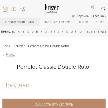
Корзина
0 позиций
ШВЕЙЦАРСКИЕ ЧАСЫ
ЗАПОНКИ К ЧАСАМ
ВЫКУП
О НАС
БРЕНДЫ:
A
B
C
D
E
F
G
H
I
J
K
L
M
N
O
P
ВСЕ БРЕНДЫ
Q
R
S
T
Часы
Perrelet
Perrelet Classic Double Rotor
←
Назад
Perrelet Classic Double Rotor
) 111-27-44
Продано
) 111-27-44
ЗАКАЗАТЬ ЭТУ МОДЕЛЬ