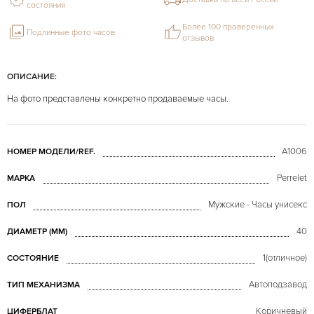
состояния
Более 100 проверенных
Подлинные фото часов
отзывов
ОПИСАНИЕ:
На фото представлены конкретно продаваемые часы.
A1006
НОМЕР МОДЕЛИ/REF.
Perrelet
МАРКА
Мужские - Часы унисекс
ПОЛ
40
ДИАМЕТР (MM)
1(отличное)
СОСТОЯНИЕ
Автоподзавод
ТИП МЕХАНИЗМА
Коричневый
ЦИФЕРБЛАТ