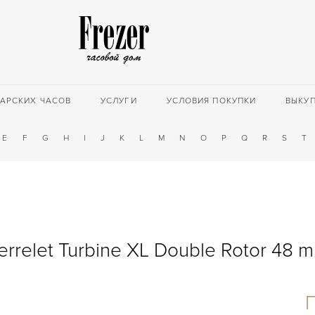
АРСКИХ ЧАСОВ
УСЛУГИ
УСЛОВИЯ ПОКУПКИ
ВЫКУ
E
F
G
H
I
J
K
L
M
N
O
P
Q
R
S
T
errelet Turbine XL Double Rotor 48 