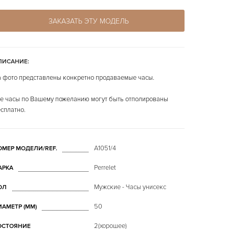
ЗАКАЗАТЬ ЭТУ МОДЕЛЬ
ПИСАНИЕ:
 фото представлены конкретно продаваемые часы.
е часы по Вашему пожеланию могут быть отполированы
сплатно.
A1051/4
ОМЕР МОДЕЛИ/REF.
Perrelet
АРКА
Мужские - Часы унисекс
ОЛ
50
ИАМЕТР (MM)
2(хорошее)
ОСТОЯНИЕ