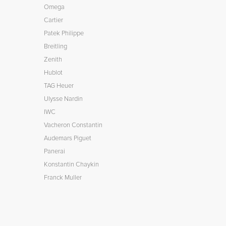
Omega
Cartier
Patek Philippe
Breitling
Zenith
Hublot
TAG Heuer
Ulysse Nardin
IWC
Vacheron Constantin
Audemars Piguet
Panerai
Konstantin Chaykin
Franck Muller