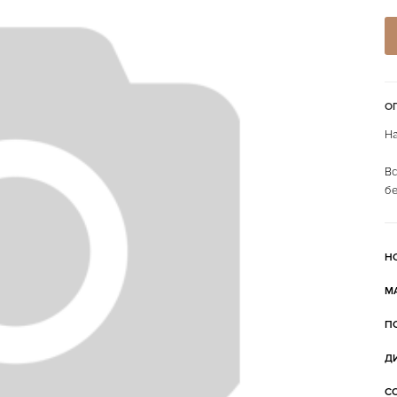
О
На
Вс
бе
Н
М
П
Д
С