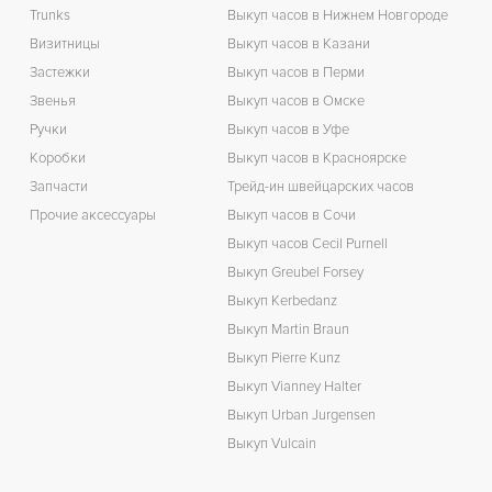
Trunks
Выкуп часов в Нижнем Новгороде
Визитницы
Выкуп часов в Казани
Застежки
Выкуп часов в Перми
Звенья
Выкуп часов в Омске
Ручки
Выкуп часов в Уфе
Коробки
Выкуп часов в Красноярске
Запчасти
Трейд-ин швейцарских часов
Прочие аксессуары
Выкуп часов в Сочи
Выкуп часов Cecil Purnell
Выкуп Greubel Forsey
Выкуп Kerbedanz
Выкуп Martin Braun
Выкуп Pierre Kunz
Выкуп Vianney Halter
Выкуп Urban Jurgensen
Выкуп Vulcain