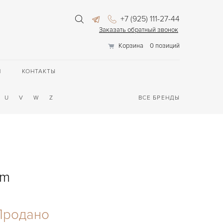
+7 (925) 111-27-44
Заказать обратный звонок
Корзина
0 позиций
П
КОНТАКТЫ
U
V
W
Z
ВСЕ БРЕНДЫ
mm
Продано