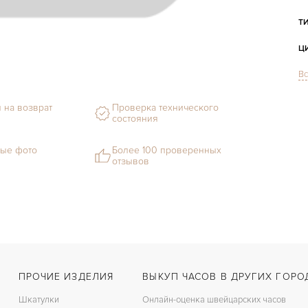
Т
Ц
Вс
С
М
 на возврат
Проверка технического
состояния
С
ые фото
Более 100 проверенных
Ц
отзывов
З
Ц
К
З
ПРОЧИЕ ИЗДЕЛИЯ
ВЫКУП ЧАСОВ В ДРУГИХ ГОРО
Шкатулки
Онлайн-оценка швейцарских часов