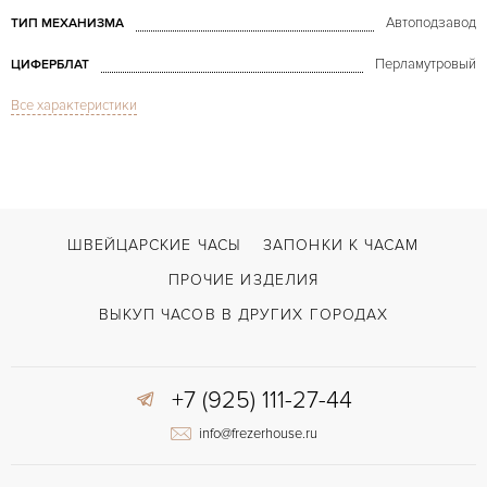
Автоподзавод
ТИП МЕХАНИЗМА
Перламутровый
ЦИФЕРБЛАТ
Все характеристики
Сапфировое стекло
СТЕКЛО
Diamond Ladies Automatic
МОДЕЛЬ
В наличии
СРОКИ ДОСТАВКИ
Синий
ЦВЕТ БРАСЛЕТА
ШВЕЙЦАРСКИЕ ЧАСЫ
ЗАПОНКИ К ЧАСАМ
Двойной сложности застежка
ЗАСТЁЖКА
ПРОЧИЕ ИЗДЕЛИЯ
Римские
ЦИФРЫ
ВЫКУП ЧАСОВ В ДРУГИХ ГОРОДАХ
Отделка драгоценными камнями
ПРОЧЕЕ
+7 (925) 111-27-44
info@frezerhouse.ru