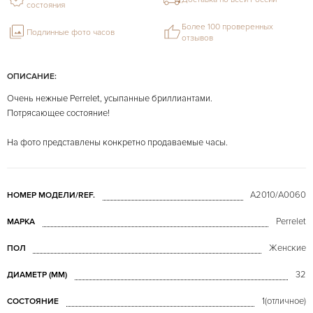
состояния
Более 100 проверенных
Подлинные фото часов
отзывов
ОПИСАНИЕ:
Очень нежные Perrelet, усыпанные бриллиантами.
Потрясающее состояние!
На фото представлены конкретно продаваемые часы.
A2010/A0060
НОМЕР МОДЕЛИ/REF.
Perrelet
МАРКА
Женские
ПОЛ
32
ДИАМЕТР (MM)
1(отличное)
СОСТОЯНИЕ