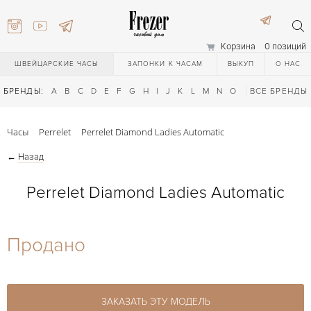
Корзина
0 позиций
ШВЕЙЦАРСКИЕ ЧАСЫ
ЗАПОНКИ К ЧАСАМ
ВЫКУП
О НАС
БРЕНДЫ:
A
B
C
D
E
F
G
H
I
J
K
L
M
N
O
P
ВСЕ БРЕНДЫ
Q
R
S
T
Часы
Perrelet
Perrelet Diamond Ladies Automatic
←
Назад
Perrelet Diamond Ladies Automatic
) 111-27-44
Продано
) 111-27-44
ЗАКАЗАТЬ ЭТУ МОДЕЛЬ