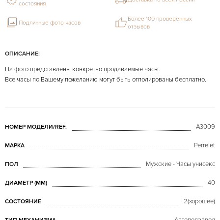
состояния
Более 100 проверенных
Подлинные фото часов
отзывов
ОПИСАНИЕ:
На фото представлены конкретно продаваемые часы.
Все часы по Вашему пожеланию могут быть отполированы бесплатно.
A3009
НОМЕР МОДЕЛИ/REF.
Perrelet
МАРКА
Мужские - Часы унисекс
ПОЛ
40
ДИАМЕТР (MM)
2(хорошее)
СОСТОЯНИЕ