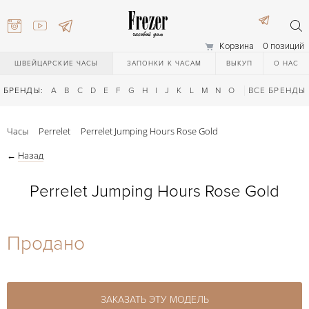
Корзина
0 позиций
ШВЕЙЦАРСКИЕ ЧАСЫ
ЗАПОНКИ К ЧАСАМ
ВЫКУП
О НАС
БРЕНДЫ:
A
B
C
D
E
F
G
H
I
J
K
L
M
N
O
P
ВСЕ БРЕНДЫ
Q
R
S
T
Часы
Perrelet
Perrelet Jumping Hours Rose Gold
←
Назад
Perrelet Jumping Hours Rose Gold
) 111-27-44
Продано
) 111-27-44
ЗАКАЗАТЬ ЭТУ МОДЕЛЬ