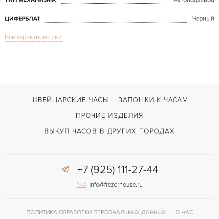
Автоподзавод
ТИП МЕХАНИЗМА
Черный
ЦИФЕРБЛАТ
Все характеристики
Сапфировое стекло
СТЕКЛО
Jumping Hours Rose Gold
МОДЕЛЬ
В наличии
СРОКИ ДОСТАВКИ
Черный
ЦВЕТ БРАСЛЕТА
ШВЕЙЦАРСКИЕ ЧАСЫ
ЗАПОНКИ К ЧАСАМ
Двойной сложности застежка
ЗАСТЁЖКА
ПРОЧИЕ ИЗДЕЛИЯ
Арабские
ЦИФРЫ
ВЫКУП ЧАСОВ В ДРУГИХ ГОРОДАХ
P-191
КАЛИБР/МЕХАНИЗМ
+7 (925) 111-27-44
Малый секундный циферблат
ПРОЧЕЕ
info@frezerhouse.ru
ПОЛИТИКА ОБРАБОТКИ ПЕРСОНАЛЬНЫХ ДАННЫХ
О НАС