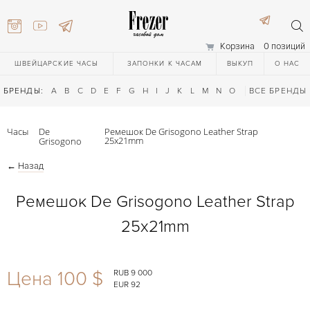
Корзина
0 позиций
ШВЕЙЦАРСКИЕ ЧАСЫ
ЗАПОНКИ К ЧАСАМ
ВЫКУП
О НАС
БРЕНДЫ:
A
B
C
D
E
F
G
H
I
J
K
L
M
N
O
P
ВСЕ БРЕНДЫ
Q
R
S
T
Часы
De
Ремешок De Grisogono Leather Strap
25x21mm
Grisogono
←
Назад
Ремешок De Grisogono Leather Strap
25x21mm
) 111-27-44
Цена 100 $
RUB 9 000
) 111-27-44
EUR 92