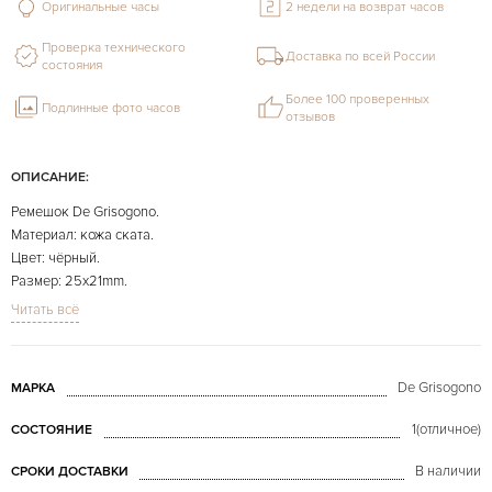
Оригинальные часы
2 недели на возврат часов
Проверка технического
Доставка по всей России
состояния
Более 100 проверенных
Подлинные фото часов
отзывов
ОПИСАНИЕ:
Ремешок De Grisogono.
Материал: кожа ската.
Цвет: чёрный.
Размер: 25х21mm.
Длина: 58х58mm.
Читать всё
Ношеный.
На фото представлено конкретно продаваемое изделие.
De Grisogono
МАРКА
1(отличное)
СОСТОЯНИЕ
В наличии
СРОКИ ДОСТАВКИ