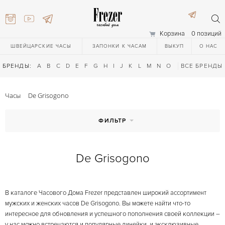
Корзина
0 позиций
ШВЕЙЦАРСКИЕ ЧАСЫ
ЗАПОНКИ К ЧАСАМ
ВЫКУП
О НАС
БРЕНДЫ:
A
B
C
D
E
F
G
H
I
J
K
L
M
N
O
P
ВСЕ БРЕНДЫ
Q
R
S
T
Часы
De Grisogono
ФИЛЬТР
De Grisogono
) 111-27-44
В каталоге Часового Дома Frezer представлен широкий ассортимент
) 111-27-44
мужских и женских часов De Grisogono. Вы можете найти что-то
интересное для обновления и успешного пополнения своей коллекции –
у нас можно встречаются и популярные линейки, и эксклюзивные