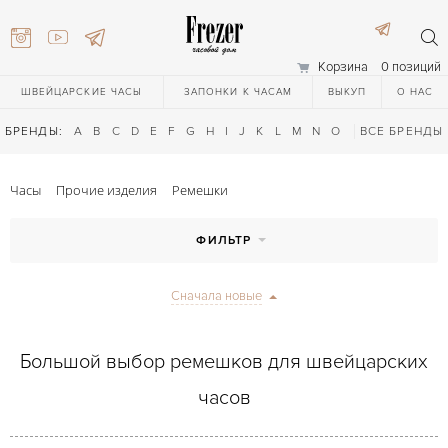
Корзина
0 позиций
ШВЕЙЦАРСКИЕ ЧАСЫ
ЗАПОНКИ К ЧАСАМ
ВЫКУП
О НАС
БРЕНДЫ:
A
B
C
D
E
F
G
H
I
J
K
L
M
N
O
P
ВСЕ БРЕНДЫ
Q
R
S
T
Часы
Прочие изделия
Ремешки
ФИЛЬТР
Сначала новые
) 111-27-44
Большой выбор ремешков для швейцарских
часов
) 111-27-44