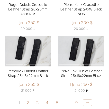
Roger Dubuis Crocodile
Pierre Kunz Crocodile
Leather Strap 26x20mm
Leather Strap 24x18 Black
Black NOS
NOS
Цена 350 $
Цена 300 $
ь
ь
30 000
26 000
Ремешок Hublot Leather
Ремешок Hublot Leather
Strap 25x18x22mm Black
Strap 25x18x22mm Black
Цена 250 $
Цена 250 $
ь
ь
21 000
21 000
1
2
3
4
5
...
9