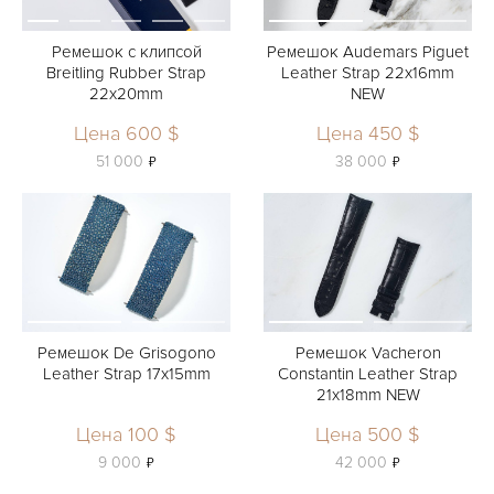
Ремешок с клипсой
Ремешок Audemars Piguet
Breitling Rubber Strap
Leather Strap 22x16mm
22x20mm
NEW
Цена 600 $
Цена 450 $
ь
ь
51 000
38 000
Ремешок De Grisogono
Ремешок Vacheron
Leather Strap 17x15mm
Constantin Leather Strap
21х18mm NEW
Цена 100 $
Цена 500 $
ь
ь
9 000
42 000