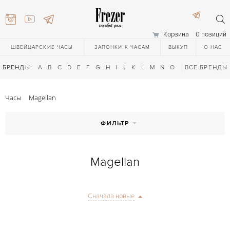
Корзина
0 позиций
ШВЕЙЦАРСКИЕ ЧАСЫ
ЗАПОНКИ К ЧАСАМ
ВЫКУП
О НАС
БРЕНДЫ:
A
B
C
D
E
F
G
H
I
J
K
L
M
N
O
P
ВСЕ БРЕНДЫ
Q
R
S
T
Часы
Magellan
ФИЛЬТР
Magellan
) 111-27-44
Сначала новые
) 111-27-44