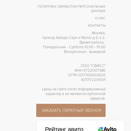
50 часов
АПАС ХОДА
ПОЛИТИКА ОБРАБОТКИ ПЕРСОНАЛЬНЫХ
ДАННЫХ
Индикатор резерва хода
РОЧЕЕ
О НАС
КОНТАКТЫ
Москва,
проезд Завода Серп и Молот д 3, к 2,
Время работы:
Понедельник - Суббота 10:00 - 19:00
Воскресенье - выходной
ООО "СВИСС"
ИНН 9722007386
ОГРН 1217700420926
ЮЛ772201001
Цены на сайте носят информативный
характер и не являются публичной
офертой.
ЗАКАЗАТЬ ОБРАТНЫЙ ЗВОНОК
Рейтинг авито