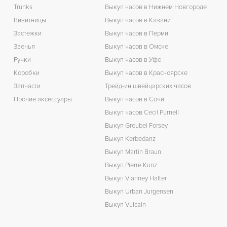
Trunks
Выкуп часов в Нижнем Новгороде
З
Визитницы
Выкуп часов в Казани
П
Застежки
Выкуп часов в Перми
Звенья
Выкуп часов в Омске
Ручки
Выкуп часов в Уфе
Коробки
Выкуп часов в Красноярске
Запчасти
Трейд-ин швейцарских часов
Прочие аксессуары
Выкуп часов в Сочи
Выкуп часов Cecil Purnell
Выкуп Greubel Forsey
Выкуп Kerbedanz
Выкуп Martin Braun
Выкуп Pierre Kunz
Выкуп Vianney Halter
Выкуп Urban Jurgensen
Выкуп Vulcain