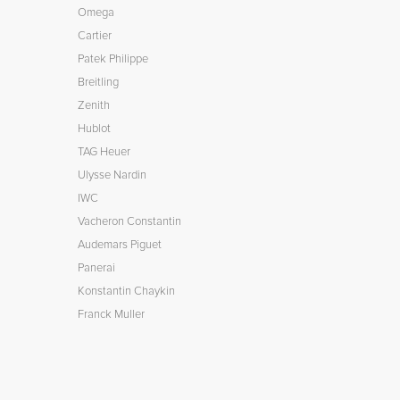
Omega
Cartier
Patek Philippe
Breitling
Zenith
Hublot
TAG Heuer
Ulysse Nardin
IWC
Vacheron Constantin
Audemars Piguet
Panerai
Konstantin Chaykin
Franck Muller