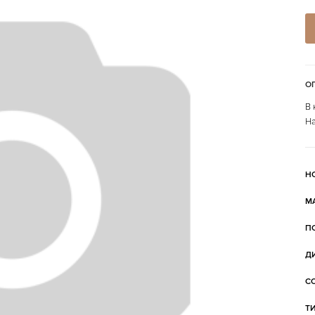
О
В 
На
Н
М
П
Д
С
Т