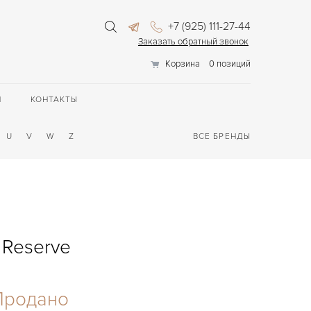
+7 (925) 111-27-44
Заказать обратный звонок
Корзина
0 позиций
П
КОНТАКТЫ
U
V
W
Z
ВСЕ БРЕНДЫ
 Reserve
Продано