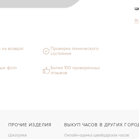
Ц
Вс
С
Ф
 на возврат
Проверка технического
М
состояния
Г
ые фото
Более 100 проверенных
отзывов
С
В
Ц
З
Ц
ПРОЧИЕ ИЗДЕЛИЯ
ВЫКУП ЧАСОВ В ДРУГИХ ГОРО
К
Шкатулки
Онлайн-оценка швейцарских часов