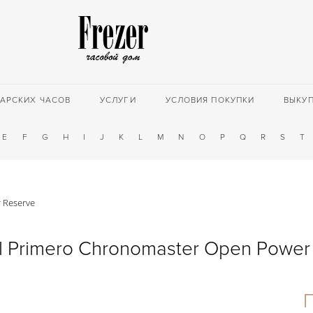
АРСКИХ ЧАСОВ
УСЛУГИ
УСЛОВИЯ ПОКУПКИ
ВЫКУ
E
F
G
H
I
J
K
L
M
N
O
P
Q
R
S
T
 Reserve
El Primero Chronomaster Open Power