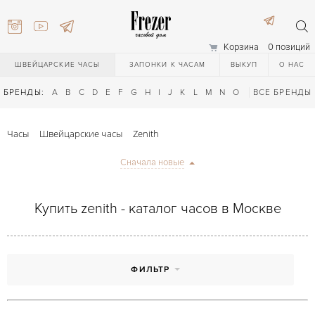
Корзина
0 позиций
ШВЕЙЦАРСКИЕ ЧАСЫ
ЗАПОНКИ К ЧАСАМ
ВЫКУП
О НАС
БРЕНДЫ:
A
B
C
D
E
F
G
H
I
J
K
L
M
N
O
P
ВСЕ БРЕНДЫ
Q
R
S
T
Часы
Швейцарские часы
Zenith
Сначала новые
Купить zenith - каталог часов в Москве
) 111-27-44
ФИЛЬТР
) 111-27-44