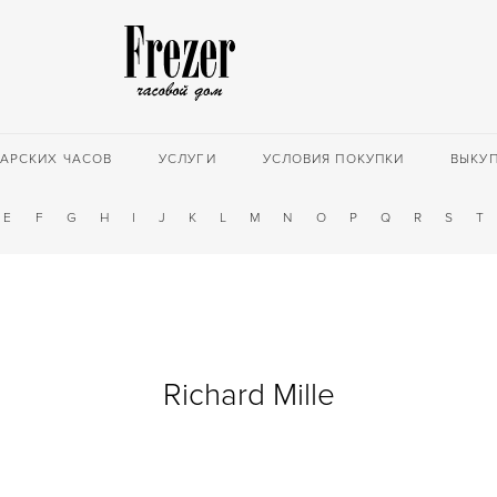
АРСКИХ ЧАСОВ
УСЛУГИ
УСЛОВИЯ ПОКУПКИ
ВЫКУ
E
F
G
H
I
J
K
L
M
N
O
P
Q
R
S
T
Richard Mille