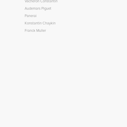
Vacheron Constantin
Audemars Piguet
Panerai
Konstantin Chaykin
Franck Muller