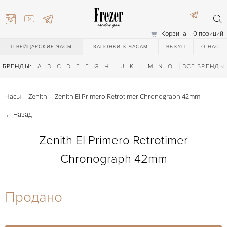
Корзина
0 позиций
ШВЕЙЦАРСКИЕ ЧАСЫ
ЗАПОНКИ К ЧАСАМ
ВЫКУП
О НАС
БРЕНДЫ:
A
B
C
D
E
F
G
H
I
J
K
L
M
N
O
P
ВСЕ БРЕНДЫ
Q
R
S
T
Часы
Zenith
Zenith El Primero Retrotimer Chronograph 42mm
←
Назад
Zenith El Primero Retrotimer
Chronograph 42mm
) 111-27-44
Продано
) 111-27-44