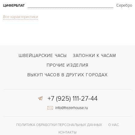
Серебро
ЦИФЕРБЛАТ
Все характеристики
Сапфировое стекло
СТЕКЛО
Дата, Хронограф
ФУНКЦИИ
Primero Retrotimer Chronograph 42 mm
МОДЕЛЬ
2010
ГОД ПРОИЗВОДСТВА
ШВЕЙЦАРСКИЕ ЧАСЫ
ЗАПОНКИ К ЧАСАМ
В наличии
СРОКИ ДОСТАВКИ
ПРОЧИЕ ИЗДЕЛИЯ
С документами
ВОЗМОЖНОСТИ ДОСТАВКИ
ВЫКУП ЧАСОВ В ДРУГИХ ГОРОДАХ
Сталь
ЦВЕТ БРАСЛЕТА
+7 (925) 111-27-44
Двойной сложности застежка
ЗАСТЁЖКА
info@frezerhouse.ru
Без цифр
ЦИФРЫ
El Primero 4055 B
КАЛИБР/МЕХАНИЗМ
ПОЛИТИКА ОБРАБОТКИ ПЕРСОНАЛЬНЫХ ДАННЫХ
О НАС
50 часов
ЗАПАС ХОДА
КОНТАКТЫ