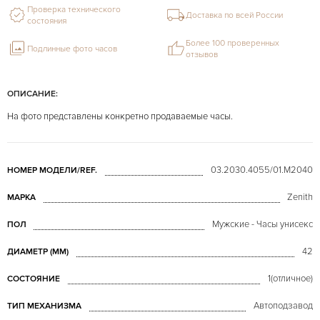
Проверка технического
Доставка по всей России
состояния
Более 100 проверенных
Подлинные фото часов
отзывов
ОПИСАНИЕ:
На фото представлены конкретно продаваемые часы.
03.2030.4055/01.M2040
НОМЕР МОДЕЛИ/REF.
Zenith
МАРКА
Мужские - Часы унисекс
ПОЛ
42
ДИАМЕТР (MM)
1(отличное)
СОСТОЯНИЕ
Автоподзавод
ТИП МЕХАНИЗМА