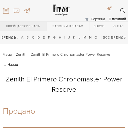
Корзина
0 позиций
ШВЕЙЦАРСКИЕ ЧАСЫ
ЗАПОНКИ К ЧАСАМ
ВЫКУП
О НАС
БРЕНДЫ:
A
B
C
D
E
F
G
H
I
J
K
L
M
N
O
P
ВСЕ БРЕНДЫ
Q
R
S
T
Часы
Zenith
Zenith El Primero Chronomaster Power Reserve
←
Назад
Zenith El Primero Chronomaster Power
Reserve
) 111-27-44
Продано
) 111-27-44