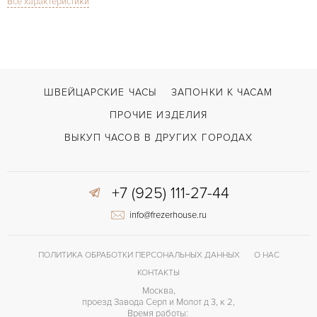
Все характеристики
Сапфировое стекло
СТЕКЛО
Хронограф
ФУНКЦИИ
El Primero Chronomaster Power Reserve
МОДЕЛЬ
В наличии
СРОКИ ДОСТАВКИ
ШВЕЙЦАРСКИЕ ЧАСЫ
ЗАПОНКИ К ЧАСАМ
Черный
ЦВЕТ БРАСЛЕТА
ПРОЧИЕ ИЗДЕЛИЯ
Двойной сложности застежка
ЗАСТЁЖКА
ВЫКУП ЧАСОВ В ДРУГИХ ГОРОДАХ
Без цифр
ЦИФРЫ
+7 (925) 111-27-44
Индикатор резерва хода
ПРОЧЕЕ
info@frezerhouse.ru
ПОЛИТИКА ОБРАБОТКИ ПЕРСОНАЛЬНЫХ ДАННЫХ
О НАС
КОНТАКТЫ
Москва,
проезд Завода Серп и Молот д 3, к 2,
Время работы: