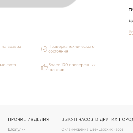
Т
Ц
Вс
С
Ф
 на возврат
Проверка технического
состояния
М
ые фото
Более 100 проверенных
отзывов
С
В
Ц
З
Ц
ПРОЧИЕ ИЗДЕЛИЯ
ВЫКУП ЧАСОВ В ДРУГИХ ГОРО
К
Шкатулки
Онлайн-оценка швейцарских часов