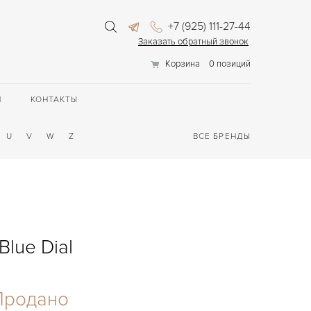
+7 (925) 111-27-44
Заказать обратный звонок
Корзина
0 позиций
П
КОНТАКТЫ
U
V
W
Z
ВСЕ БРЕНДЫ
lue Dial
Продано