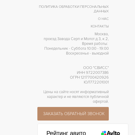
40 часов
АПАС ХОДА
ПОЛИТИКА ОБРАБОТКИ ПЕРСОНАЛЬНЫХ
ДАННЫХ
О НАС
КОНТАКТЫ
Москва,
проезд Завода Серп и Молот д 3, к 2,
Время работы:
Понедельник - Суббота 10:00 - 19:00
Воскресенье - выходной
ООО "СВИСС"
ИНН 9722007386
ОГРН 1217700420926
ЮЛ772201001
Цены на сайте носят информативный
характер и не являются публичной
офертой.
ЗАКАЗАТЬ ОБРАТНЫЙ ЗВОНОК
Рейтинг авито