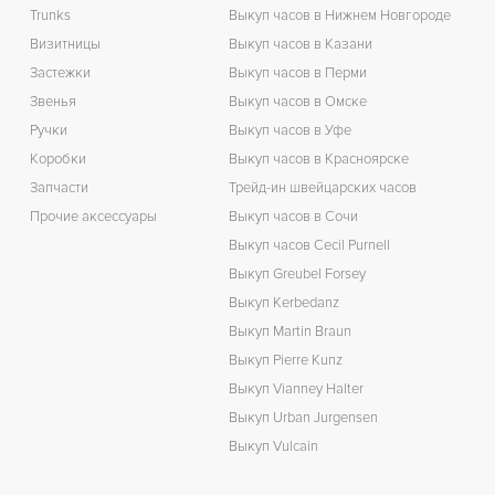
Trunks
Выкуп часов в Нижнем Новгороде
З
Визитницы
Выкуп часов в Казани
Застежки
Выкуп часов в Перми
Звенья
Выкуп часов в Омске
Ручки
Выкуп часов в Уфе
Коробки
Выкуп часов в Красноярске
Запчасти
Трейд-ин швейцарских часов
Прочие аксессуары
Выкуп часов в Сочи
Выкуп часов Cecil Purnell
Выкуп Greubel Forsey
Выкуп Kerbedanz
Выкуп Martin Braun
Выкуп Pierre Kunz
Выкуп Vianney Halter
Выкуп Urban Jurgensen
Выкуп Vulcain