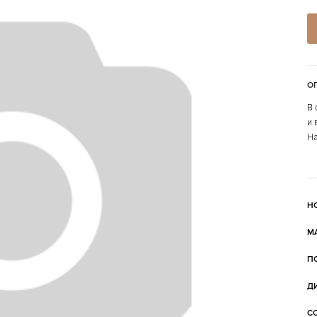
О
В 
и 
На
Н
М
П
Д
С