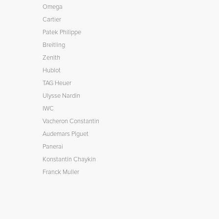
Omega
Cartier
Patek Philippe
Breitling
Zenith
Hublot
TAG Heuer
Ulysse Nardin
IWC
Vacheron Constantin
Audemars Piguet
Panerai
Konstantin Chaykin
Franck Muller