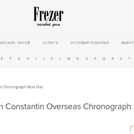
АРСКИХ ЧАСОВ
УСЛУГИ
УСЛОВИЯ ПОКУПКИ
ВЫКУ
E
F
G
H
I
J
K
L
M
N
O
P
Q
R
S
T
s Chronograph Blue Dial
n Constantin Overseas Chronograph B