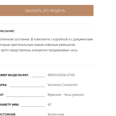
ЗАКАЗАТЬ ЭТУ МОДЕЛЬ
ПИСАНИЕ:
отличном состоянии. В комплекте с коробкой и с документами
вторым оригинальным новым кожаным ремешком.
 фото представлены конкретно продаваемые часы.
49150/000A-9745
ОМЕР МОДЕЛИ/REF.
Vacheron Constantin
АРКА
Мужские - Часы унисекс
ОЛ
42
ИАМЕТР (MM)
1(отличное)
ОСТОЯНИЕ