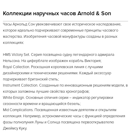
Коллекции наручных часов Arnold & Son
Часы Арнольд Сон увековечивают свое историческое наследование,
которое идеально подчеркивают современные принципы часового
мастерства. Изобретения часовой мануфактуры созданы в разных
коллекциях:
HMS Victory Set. Серия посвящена судну легендарного адмирала
Нельсона. На циферблате изображен корабль Виктория;
Royal Collection. Роскошная королевская линия с лучшими
дизайнерскими и техническими решениями. Каждый аксессуар
подчеркивает британский стиль;
Instrument Collection. Созданные по инновационным решениям модели, в
которых заложены лучшие свойства хронографов;
White Ensign. Основные отличия серии – индикатор регулировки
сезонности времени и вращающийся безель;
Mid Complications. Посвященная известным деятелям и открытиям
коллекция. Например, астрономические часы с функцией определения
фазы полнолуния Луны и Солнца посвящена первооткрывателю
Джеймсу Куку.