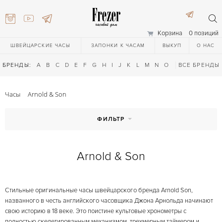
Корзина
0 позиций
ШВЕЙЦАРСКИЕ ЧАСЫ
ЗАПОНКИ К ЧАСАМ
ВЫКУП
О НАС
БРЕНДЫ:
A
B
C
D
E
F
G
H
I
J
K
L
M
N
O
P
ВСЕ БРЕНДЫ
Q
R
S
T
Часы
Arnold & Son
ФИЛЬТР
Arnold & Son
) 111-27-44
Стильные оригинальные часы швейцарского бренда Arnold Son,
) 111-27-44
названного в честь английского часовщика Джона Арнольда начинают
свою историю в 18 веке. Это поистине культовые хронометры с
полностью скелетированным механизмом, трехмерным таймером и