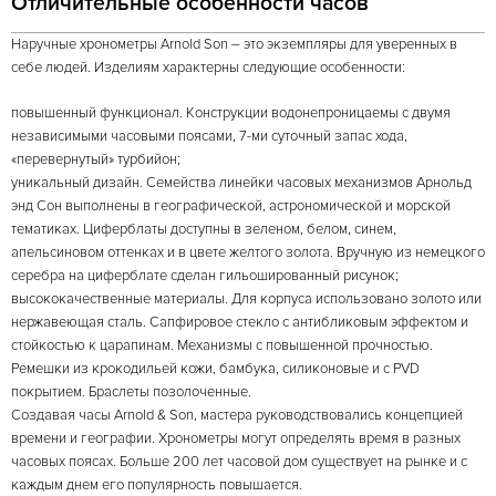
Отличительные особенности часов
Наручные хронометры Arnold Son – это экземпляры для уверенных в
себе людей. Изделиям характерны следующие особенности:
повышенный функционал. Конструкции водонепроницаемы с двумя
независимыми часовыми поясами, 7-ми суточный запас хода,
«перевернутый» турбийон;
уникальный дизайн. Семейства линейки часовых механизмов Арнольд
энд Сон выполнены в географической, астрономической и морской
тематиках. Циферблаты доступны в зеленом, белом, синем,
апельсиновом оттенках и в цвете желтого золота. Вручную из немецкого
серебра на циферблате сделан гильошированный рисунок;
высококачественные материалы. Для корпуса использовано золото или
нержавеющая сталь. Сапфировое стекло с антибликовым эффектом и
стойкостью к царапинам. Механизмы с повышенной прочностью.
Ремешки из крокодильей кожи, бамбука, силиконовые и с PVD
покрытием. Браслеты позолоченные.
Создавая часы Arnold & Son, мастера руководствовались концепцией
времени и географии. Хронометры могут определять время в разных
часовых поясах. Больше 200 лет часовой дом существует на рынке и с
каждым днем его популярность повышается.