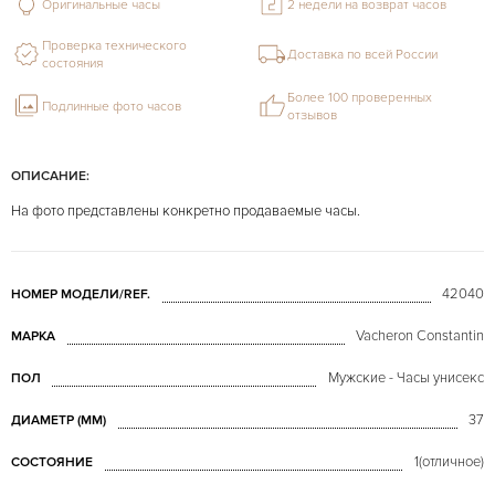
Оригинальные часы
2 недели на возврат часов
Проверка технического
Доставка по всей России
состояния
Более 100 проверенных
Подлинные фото часов
отзывов
ОПИСАНИЕ:
На фото представлены конкретно продаваемые часы.
42040
НОМЕР МОДЕЛИ/REF.
Vacheron Constantin
МАРКА
Мужские - Часы унисекс
ПОЛ
37
ДИАМЕТР (MM)
1(отличное)
СОСТОЯНИЕ