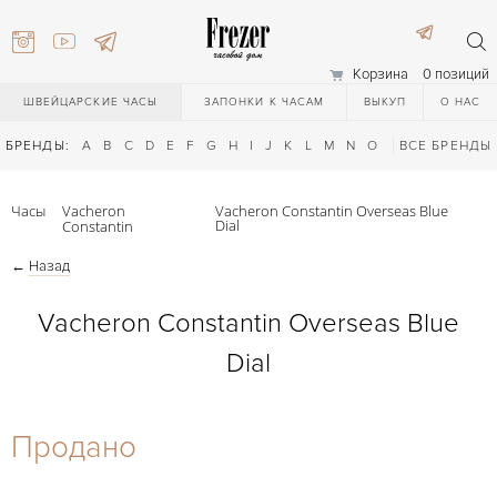
Корзина
0 позиций
ШВЕЙЦАРСКИЕ ЧАСЫ
ЗАПОНКИ К ЧАСАМ
ВЫКУП
О НАС
БРЕНДЫ:
A
B
C
D
E
F
G
H
I
J
K
L
M
N
O
P
ВСЕ БРЕНДЫ
Q
R
S
T
Часы
Vacheron
Vacheron Constantin Overseas Blue
Dial
Constantin
←
Назад
Vacheron Constantin Overseas Blue
Dial
) 111-27-44
Продано
) 111-27-44