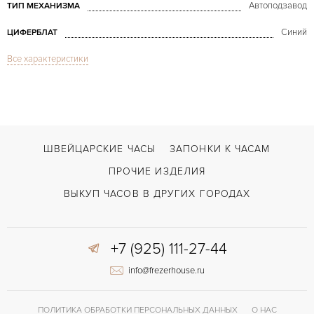
Автоподзавод
ТИП МЕХАНИЗМА
Синий
ЦИФЕРБЛАТ
Все характеристики
Сапфировое стекло
СТЕКЛО
Дата
ФУНКЦИИ
Overseas Blue Dial
МОДЕЛЬ
1999
ГОД ПРОИЗВОДСТВА
ШВЕЙЦАРСКИЕ ЧАСЫ
ЗАПОНКИ К ЧАСАМ
В наличии
СРОКИ ДОСТАВКИ
ПРОЧИЕ ИЗДЕЛИЯ
С документами, С футляром
ВОЗМОЖНОСТИ ДОСТАВКИ
ВЫКУП ЧАСОВ В ДРУГИХ ГОРОДАХ
Сталь
ЦВЕТ БРАСЛЕТА
+7 (925) 111-27-44
Двойной сложности застежка
ЗАСТЁЖКА
info@frezerhouse.ru
ДЛИНА БРАСЛЕТА, ДЛИННАЯ СТОРОНА
187
(MM)
Без цифр
ЦИФРЫ
ПОЛИТИКА ОБРАБОТКИ ПЕРСОНАЛЬНЫХ ДАННЫХ
О НАС